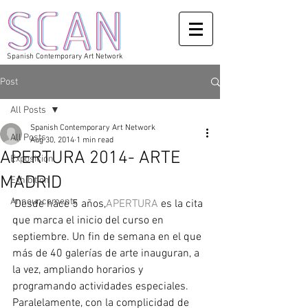
Spanish Contemporary Art Network
Post
All Posts
Spanish Contemporary Art Network
All Posts
Aug 30, 2014
1 min read
APERTURA 2014- ARTE
Exposicion
MADRID
Exhibition
Announcements
'Desde hace 5 años,
APERTURA 
es la cita 
que marca el inicio del curso en 
septiembre. Un fin de semana en el que 
más de 40 galerías de arte inauguran, a 
la vez, ampliando horarios y 
programando actividades especiales. 
Paralelamente, con la complicidad de 