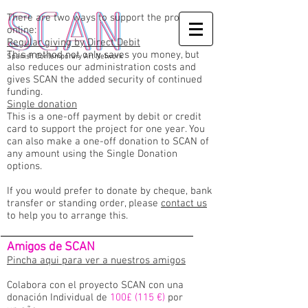
There are two ways to support the projetc
online:
Regular giving by Direct Debit
This method not only saves you money, but
Spanish Contemporary Art Network
also reduces our administration costs and
gives SCAN the added security of continued
funding.
Single donation
This is a one-off payment by debit or credit
card to support the project for one year. You
can also make a one-off donation to SCAN of
any amount using the Single Donation
options.
If you would prefer to donate by cheque, bank
transfer or standing order, please
contact us
to help you to arrange this.
Amigos de SCAN
Pincha aqui para ver a nuestros amigos
Colabora con el proyecto SCAN con una
donación Individual de
100£ (115 €)
por