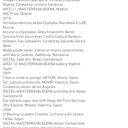
Google) Inéditos Cajamadrid, La Casa Encendida,
Madrid. Curated by Lorenzo Sandoval.
ARCO 11, MAISTERRAVALBUENA, Madrid.
ABC Prize, Madrid.
2010
Correspondencias desde Eyjafjalla, Manifesta 8, LAB,
Murcia.
Around is impossible, Altes Finanzamt, Berlín.
Conceal from yours eyes, Centro Cultural Bastero,
Andoaín, San Sebastián. Curated by Eduardo García
Nieto.
Nadie puede volver a tener el mismo conocimiento,
with María Castelló. Halfhouse, Barcelona.
VOLTA6, Valle Ortí, Basel, Switzerland.
ARCO´10, MAISTERRAVALBUENA Gallery, Madrid,
Spain.
2009
Time to come to avenge, ARTIUM, Vitoria, Spain.
SIC, Culture and Society, MUVIM, Valencia, Spain.
Curated by Alvaro de los Ángeles.
VOLTA5, MAISTERRAVALBUENA and Valle Ortí, Basel,
Switzerland.
Ese extraño lugar, duo with Diego del Pozo Barriuso,
Otro Espacio, Mislata, Valencia, Spain.
2008
6ª Biennial Leandro Cristófol. La Panera Art Centre,
Lleida, Spain.
VOLTA4, MAISTERRAVALBUENA, Basel, Switzerland