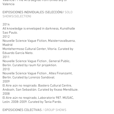
Valencia / Fine Arts degree from University of
Valencia
EXPOSICIONES INDIVIDUALES (SELECCIÓN)/
SOLO
SHOWS(SELECTION)
2014
All knowledge is enveloped in darkness, Kunsthalle
Sao Paulo.
2012
Nouvelle Science Vague Fiction, Maisterravalbuena,
Madrid
Montehermoso Cultural Center, Vitoria. Curated by
Eduardo García Nieto.
2011
Nouvelle Science Vague Fiction , General Public,
Berlin. Curated by raum für projektion.
2010
Nouvelle Science Vague Fiction , Altes Finanzamt,
Berlin. Curated by Lorenzo Sandoval.
2009
El Aire aún no respirado. Bastero Cultural Centre,
Andoaín, San Sebastián. Curated by Itxaso Mendiluze.
2008
El Aire aún no respirado, Laboratorio 987. MUSAC,
León.
2008-2009
. Curated by Tania Pardo.
EXPOSICIONES COLECTIVAS
/ GROUP SHOWS