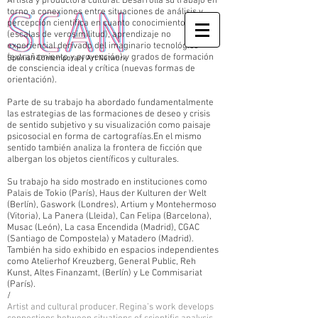
Artista y productora cultural. Desarrolla su trabajo en
torno a conexiones entre situaciones de análisis y
percepción científica en cuanto conocimiento objetivo
(escalas de verosimilitud), aprendizaje no
experiencial derivado del imaginario tecnológico
(extrañamiento y proyección) y grados de formación
Spanish Contemporary Art Network
de consciencia ideal y crítica (nuevas formas de
orientación).
Parte de su trabajo ha abordado fundamentalmente
las estrategias de las formaciones de deseo y crisis
de sentido subjetivo y su visualización como paisaje
psicosocial en forma de cartografías.En el mismo
sentido también analiza la frontera de ficción que
albergan los objetos científicos y culturales.
Su trabajo ha sido mostrado en instituciones como
Palais de Tokio (París), Haus der Kulturen der Welt
(Berlín), Gaswork (Londres), Artium y Montehermoso
(Vitoria), La Panera (Lleida), Can Felipa (Barcelona),
Musac (León), La casa Encendida (Madrid), CGAC
(Santiago de Compostela) y Matadero (Madrid).
También ha sido exhibido en espacios independientes
como Atelierhof Kreuzberg, General Public, Reh
Kunst, Altes Finanzamt, (Berlín) y Le Commisariat
(París).
/
Artist and cultural producer. Regina’s work develops