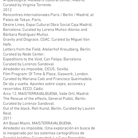
Arqueológica, Matadero Cultural Center, Madrid.
Curated by Virginia Torrente.
2012
Rencontres Internationales Paris / Berlin / Madrid, at
Palais de Tokyo, Paris.
Desire Lines, Espai Cultural Obra Social Caja Madrid,
Barcelona. Curated by Lorena Muñoz-Alonso and
Bárbara Rodríguez Muñoz.
Gravity and Disgrace, CGAC. Curated by Miguel Von
Hafe.
Letters from the Field, Atelierhof Kreuzberg, Berlin.
Curated by Node Center.
Expeditions to the Void, Can Felipa, Barcelona.
Curated by Lorenzo Sandoval.
Alrededor es imposible, CICUS, Sevilla.
Film Program: Of Time & Place, Gaswork, London.
Curated by Mariana Caló and Francisco Queimadela.
De ida y vuelta. Apuntes sobre viajes, acciones y
recorridos. ECCO, Cádiz.
Arco 12, MAISTERRAVALBUENA, Valle Ortí, Madrid.
The Rescue of the effects, General Public, Berlin.
Curated by Lorenzo Sandoval.
Out of the black, Reh Kunst, Berlin. Curated by Lauren
Reid.
2011
Art Basel Miami, MAISTERRAVALBUENA.
Alrededor es imposible, (Una exploración en busca de
lo inesperado por los sistemas cartográficos de