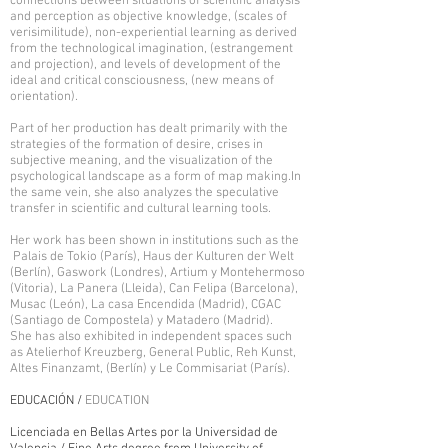
connections between situations of scientific analysis
and perception as objective knowledge, (scales of
verisimilitude), non-experiential learning as derived
from the technological imagination, (estrangement
and projection), and levels of development of the
ideal and critical consciousness, (new means of
orientation).
Part of her production has dealt primarily with the
strategies of the formation of desire, crises in
subjective meaning, and the visualization of the
psychological landscape as a form of map making.In
the same vein, she also analyzes the speculative
transfer in scientific and cultural learning tools.
Her work has been shown in institutions such as the
Palais de Tokio (París), Haus der Kulturen der Welt
(Berlín), Gaswork (Londres), Artium y Montehermoso
(Vitoria), La Panera (Lleida), Can Felipa (Barcelona),
Musac (León), La casa Encendida (Madrid), CGAC
(Santiago de Compostela) y Matadero (Madrid).
She has also exhibited in independent spaces such
as Atelierhof Kreuzberg, General Public, Reh Kunst,
Altes Finanzamt, (Berlín) y Le Commisariat (París).
EDUCACIÓN /
EDUCATION
Licenciada en Bellas Artes por la Universidad de