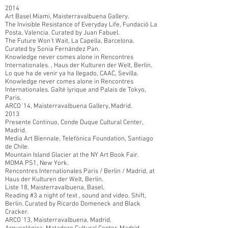
2014
Art Basel Miami, Maisterravalbuena Gallery.
The Invisible Resistance of Everyday Life, Fundació La
Posta, Valencia. Curated by Juan Fabuel.
The Future Won’t Wait, La Capella, Barcelona.
Curated by Sonia Fernández Pan.
Knowledge never comes alone in Rencontres
Internationales. , Haus der Kulturen der Welt, Berlin.
Lo que ha de venir ya ha llegado, CAAC, Sevilla.
Knowledge never comes alone in Rencontres
Internationales. Gaîté lyrique and Palais de Tokyo,
Paris.
ARCO´14, Maisterravalbuena Gallery, Madrid.
2013
Presente Continuo, Conde Duque Cultural Center,
Madrid.
Media Art Biennale, Telefónica Foundation, Santiago
de Chile.
Mountain Island Glacier at the NY Art Book Fair.
MOMA PS1, New York.
Rencontres Internationales Paris / Berlin / Madrid, at
Haus der Kulturen der Welt, Berlin.
Liste 18, Maisterravalbuena, Basel.
Reading #3 a night of text , sound and video. Shift,
Berlin. Curated by Ricardo Domeneck and Black
Cracker.
ARCO´13, Maisterravalbuena, Madrid.