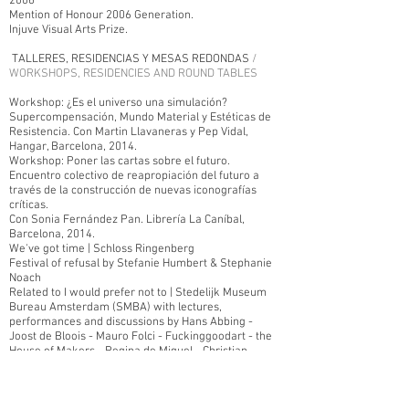
2006
Mention of Honour 2006 Generation.
Injuve Visual Arts Prize.
TALLERES, RESIDENCIAS Y MESAS REDONDAS
/
WORKSHOPS, RESIDENCIES AND ROUND TABLES
Workshop: ¿Es el universo una simulación?
Supercompensación, Mundo Material y Estéticas de
Resistencia. Con Martin Llavaneras y Pep Vidal,
Hangar, Barcelona, 2014.
Workshop: Poner las cartas sobre el futuro.
Encuentro colectivo de reapropiación del futuro a
través de la construcción de nuevas iconografías
críticas.
Con Sonia Fernández Pan. Librería La Caníbal,
Barcelona, 2014.
We've got time | Schloss Ringenberg
Festival of refusal by Stefanie Humbert & Stephanie
Noach
Related to I would prefer not to | Stedelijk Museum
Bureau Amsterdam (SMBA) with lectures,
performances and discussions by Hans Abbing -
Joost de Bloois - Mauro Folci - Fuckinggoodart - the
House of Makers - Regina de Miguel - Christian
Nyampeta , Cesare Pietroiusti - Anne Pöhlmann -
Marc Roig Blesa and Rogier Delfos - Janek Simon,
Ringenberg, Nordrhein-Westfalen, Germany, 2014.