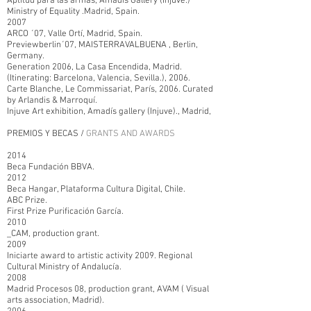
Aptitud para las armas, Amadís Gallery (Injuve.)
Ministry of Equality .Madrid, Spain.
2007
ARCO ´07, Valle Ortí, Madrid, Spain.
Previewberlin´07, MAISTERRAVALBUENA , Berlin,
Germany.
Generation 2006, La Casa Encendida, Madrid.
(Itinerating: Barcelona, Valencia, Sevilla.), 2006.
Carte Blanche, Le Commissariat, París, 2006. Curated
by Arlandis & Marroquí.
Injuve Art exhibition, Amadís gallery (Injuve)., Madrid,
PREMIOS Y BECAS /
GRANTS AND AWARDS
2014
Beca Fundación BBVA.
2012
Beca Hangar, Plataforma Cultura Digital, Chile.
ABC Prize.
First Prize Purificación García.
2010
_CAM, production grant.
2009
Iniciarte award to artistic activity 2009. Regional
Cultural Ministry of Andalucía.
2008
Madrid Procesos 08, production grant, AVAM ( Visual
arts association, Madrid).