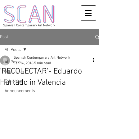
Spanish Contemporary Art Network
Post
All Posts
Spanish Contemporary Art Network
All Posts
Jan 16, 2016
5 min read
'RECOLECTAR'- Eduardo
Exposicion
Hurtado in Valencia
Exhibition
Announcements