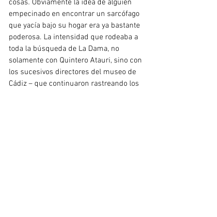
cosas. Obviamente la idea de alguien 
empecinado en encontrar un sarcófago 
que yacía bajo su hogar era ya bastante 
poderosa. La intensidad que rodeaba a 
toda la búsqueda de La Dama, no 
solamente con Quintero Atauri, sino con 
los sucesivos directores del museo de 
Cádiz – que continuaron rastreando los 
subsuelos de la ciudad – , sin duda es 
extraordinaria, casi mágica. Además, los 
misterios en torno a los sarcófagos 
continúan aún hoy, ya que no está claro 
que los huesos encontrados en el 
interior del sarcófago femenino sean de 
una mujer o de un hombre. Pero, sea 
como fuere, había algo que se me 
escapaba y que no terminaba de 
cerrarme, aunque esto es algo de lo que 
me voy percatando últimamente. ¿Por 