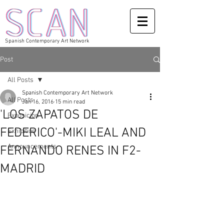
Spanish Contemporary Art Network
Post
All Posts
Spanish Contemporary Art Network
All Posts
Jan 16, 2016
15 min read
'LOS ZAPATOS DE
Exposicion
FEDERICO'-MIKI LEAL AND
Exhibition
Announcements
FERNANDO RENES IN F2-
MADRID