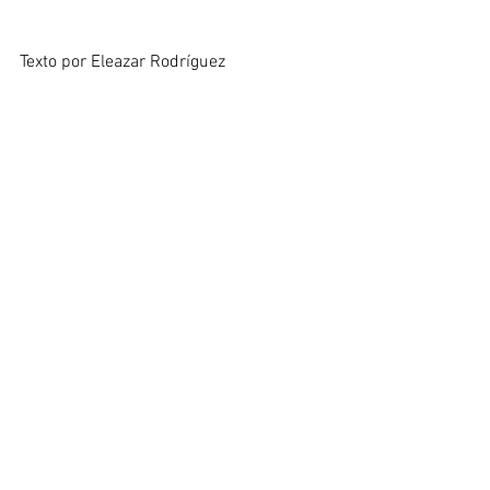
Texto por Eleazar Rodríguez
http://www.combustionespontanea-
art.com/#!exposicin-actual/c1ycr
See All
Recent Posts