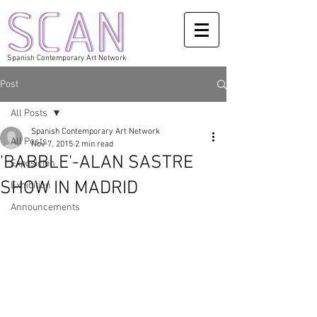
Spanish Contemporary Art Network
Post
All Posts
Spanish Contemporary Art Network
All Posts
Nov 7, 2015
2 min read
'BABBLE'-ALAN SASTRE
Exposicion
SHOW IN MADRID
Exhibition
Announcements