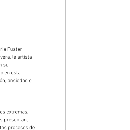
ria Fuster 
era, la artista 
n su 
o en esta 
ión, ansiedad o 
nes extremas, 
os presentan, 
ntos procesos de 