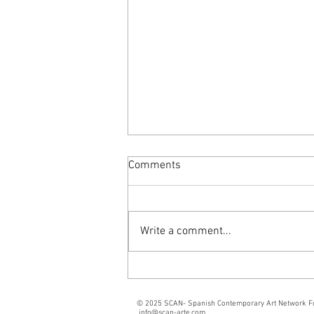
Comments
Write a comment...
SCAN PROJECTS +
INTERSTICIO
© 2025 SCAN- Spanish Contemporary Art Network F
info@scan-arte.com