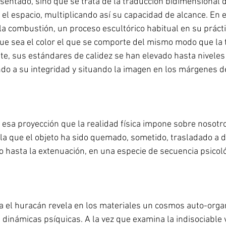
entado, sino que se trata de la traducción bidimensional d
el espacio, multiplicando así su capacidad de alcance. En e
 la combustión, un proceso escultórico habitual en su prácti
ue sea el color el que se comporte del mismo modo que la 
e, sus estándares de calidez se han elevado hasta niveles
ndo a su integridad y situando la imagen en los márgenes de
 esa proyección que la realidad física impone sobre nosotros
 la que el objeto ha sido quemado, sometido, trasladado a d
 hasta la extenuación, en una especie de secuencia psicoló
a el huracán revela en los materiales un cosmos auto-orga
 dinámicas psíquicas. A la vez que examina la indisociable 