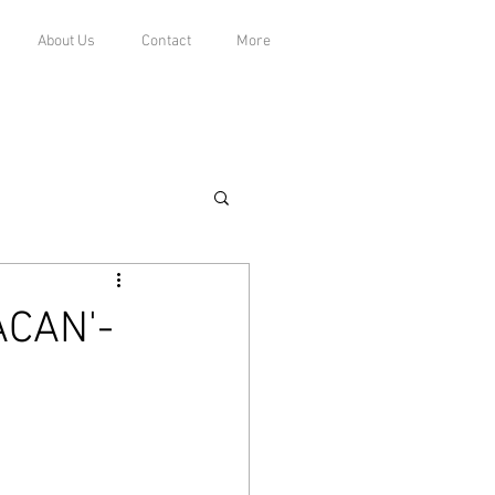
About Us
Contact
More
ACAN'-