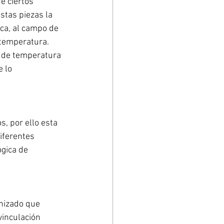
e ciertos 
stas piezas la 
ca, al campo de 
temperatura. 
 de temperatura 
 lo 
, por ello esta 
iferentes 
gica de 
nizado que 
vinculación 