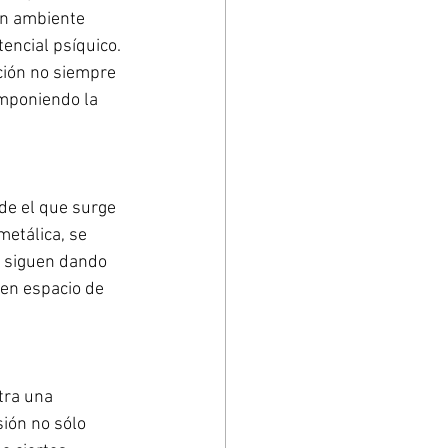
un ambiente 
encial psíquico. 
ción no siempre 
omponiendo la 
de el que surge 
etálica, se 
 siguen dando 
 en espacio de 
tra una 
ión no sólo 