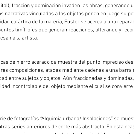
gital), fracción y dominación invaden las obras, generando 
 narrativas vinculadas a los objetos ponen en juego su pot
dad catártica de la materia, Fuster se acerca a una repara
puntos limítrofes que generan reacciones, alterando y rec
esan a la artista.
acas de hierro acerado da muestra del punto impreciso des
 tres composiciones, atadas mediante cadenas a una barra m
d entre sujetos y objetos. Aún fraccionadas y dominadas,
dad incontrolable del objeto mediante el cual se convierte
erie de fotografías “Alquimia urbana/ Insolaciones” se mues
otras series anteriores de corte más abstracto. En esta ocas