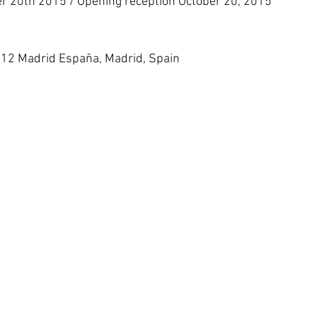
er 20th 2015 / Opening reception October 20, 2015 
 
012 Madrid España, Madrid, Spain 