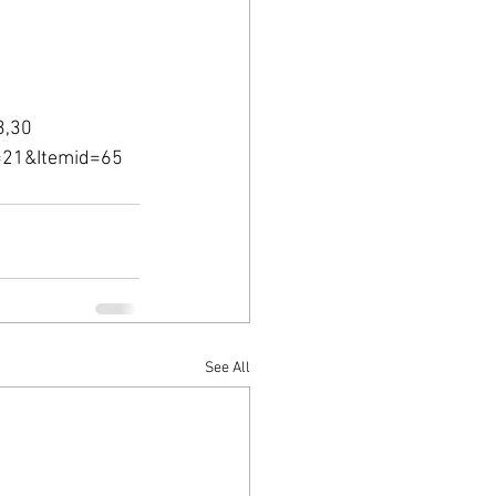
13,30 
d=21&Itemid=65
See All