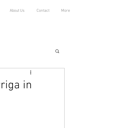
About Us
Contact
More
iga in