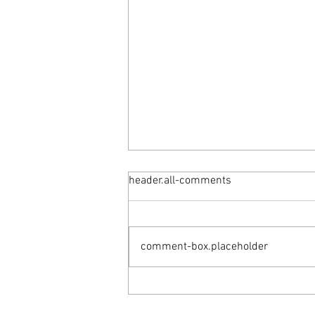
header.all-comments
comment-box.placeholder
SCAN PROJECTS +
INTERSTICIO