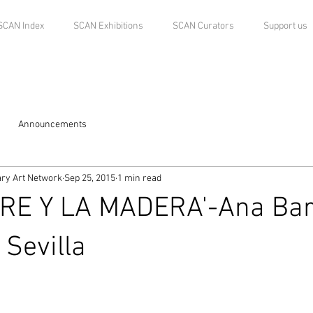
SCAN Index
SCAN Exhibitions
SCAN Curators
Support us
Announcements
ry Art Network
Sep 25, 2015
1 min read
RE Y LA MADERA'-Ana Barr
 Sevilla