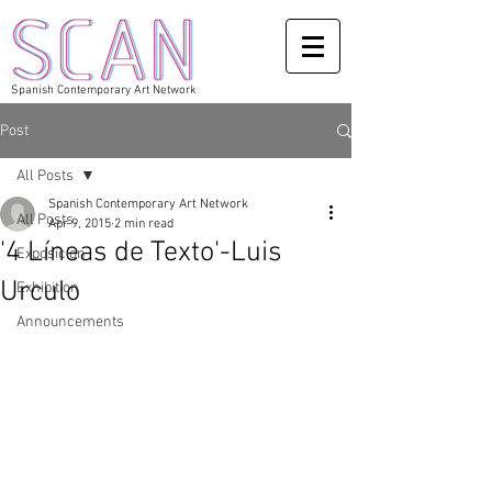
Spanish Contemporary Art Network
Post
All Posts
Spanish Contemporary Art Network
All Posts
Apr 9, 2015
2 min read
'4 Líneas de Texto'-Luis
Exposicion
Urculo
Exhibition
Announcements