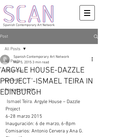
Spanish Contemporary Art Network
Post
All Posts
Spanish Contemporary Art Network
All Posts
Mar 5, 2015
3 min read
'ARGYLE HOUSE-DAZZLE
Exposicion
PROJECT'-ISMAEL TEIRA IN
Exhibition
Announcements
EDINBURGH
Ismael Teira
. 
Argyle House – Dazzle 
Project 
6-28 marzo 2015 
Inauguración: 6 de marzo, 6-8pm 
Comisarios: Antonio Cervera y Ana G. 