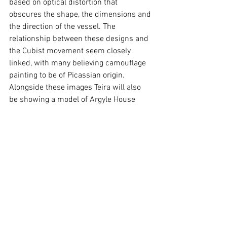
based on optical distortion that 
obscures the shape, the dimensions and 
the direction of the vessel. The 
relationship between these designs and 
the Cubist movement seem closely 
linked, with many believing camouflage 
painting to be of Picassian origin.  
Alongside these images Teira will also 
be showing a model of Argyle House 
camouflaged and disrupted with an 
abstract design.  
This project has been possible thanks to 
the collaboration of Acción Cultural 
Española (www.accioncultural.es) 
interview room 11 
6th – 28th March 
opening night 6th  March 6-8pm 