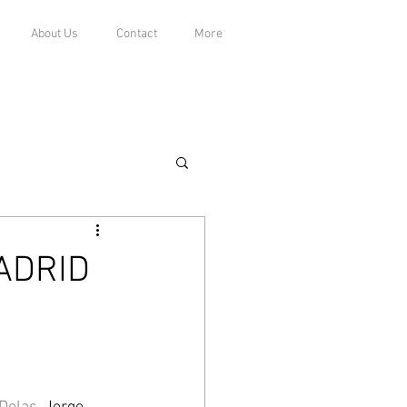
About Us
Contact
More
ADRID