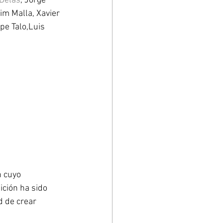
 Delas
, Jorge 
im Malla, Xavier 
e Talo,Luis 
n cuyo 
ción ha sido 
d de crear 