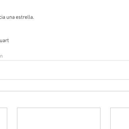
a una estrella.
uart 
on