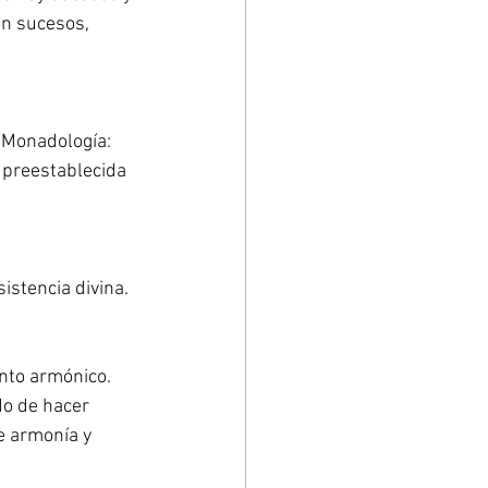
on sucesos, 
 Monadología: 
 preestablecida 
istencia divina.
nto armónico. 
do de hacer 
e armonía y 