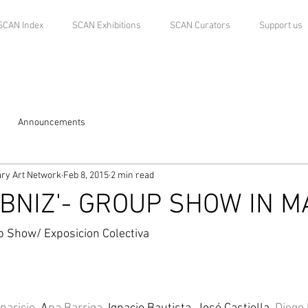
SCAN Index
SCAN Exhibitions
SCAN Curators
Support us
Announcements
ry Art Network
Feb 8, 2015
2 min read
IBNIZ'- GROUP SHOW IN M
 Show/ Exposicion Colectiva 