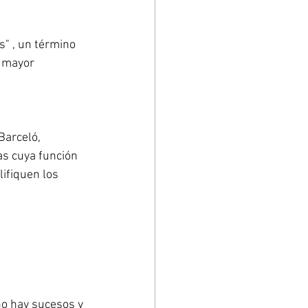
" , un término 
a mayor 
Barceló, 
as cuya función 
lifiquen los 
no hay sucesos y 