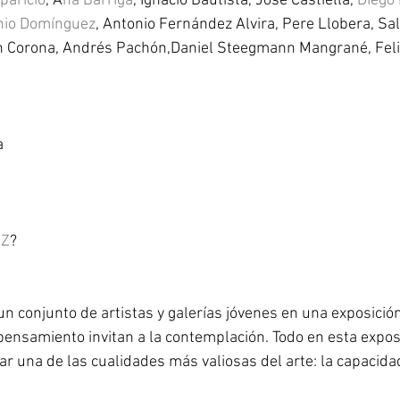
paricio
, A
na Barriga
, Ignacio Bautista, José Castiella, 
Diego
nio Domínguez
, Antonio Fernández Alvira, Pere Llobera, Sal
n Corona, Andrés Pachón,Daniel Steegmann Mangrané, Felip
a
IZ
?
un conjunto de artistas y galerías jóvenes en una exposició
pensamiento invitan a la contemplación. Todo en esta exposi
r una de las cualidades más valiosas del arte: la capacida