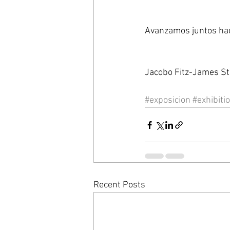
Avanzamos juntos haci
Jacobo Fitz-James St
#exposicion
#exhibiti
Recent Posts