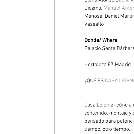
Elena Alonso,S
aelia A
Diezma, 
Manuel Anto
Mañosa, Daniel Martí
Vassallo 
Donde/ Where
Palacio Santa Bárbar
Hortaleza 87 Madrid 
¿QUE ES 
CASA LEIBN
Casa Leibniz reúne a 
contenido, montaje y 
pensado para potencia
tiempo, otro tiempo.