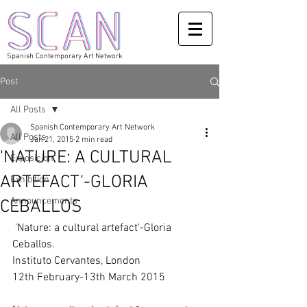
Spanish Contemporary Art Network
Post
All Posts
Spanish Contemporary Art Network
All Posts
Jan 21, 2015
2 min read
'NATURE: A CULTURAL
Exposicion
ARTEFACT'-GLORIA
Exhibition
Announcements
CEBALLOS
 'Nature: a cultural artefact'-Gloria 
Ceballos. 
Instituto Cervantes, London 
12th February-13th March 2015 