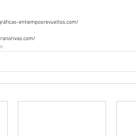
ográficas-entiemposrevueltos.com/
ranorivas.com/
on