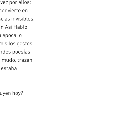
ez por ellos; 
convierte en 
ias invisibles, 
en Así Habló 
 época lo 
mis los gestos 
andes poesías 
e mudo, trazan 
 estaba 
ruyen hoy?