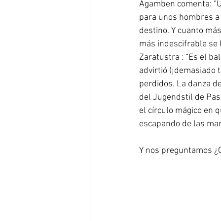
Agamben comenta: “Una
para unos hombres a l
destino. Y cuanto más 
más indescifrable se h
Zaratustra : “Es el b
advirtió (¡demasiado 
perdidos. La danza de
del Jugendstil de Pasc
el círculo mágico en 
escapando de las man
Y nos preguntamos ¿