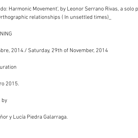
uido: Harmonic Movement', by Leonor Serrano Rivas, a solo p
rthographic relationships ( In unsettled times)_ 
ENING
bre, 2014./ Saturday, 29th of November, 2014
Duration
ro 2015. 
 by
ñor y Lucía Piedra Galarraga. 