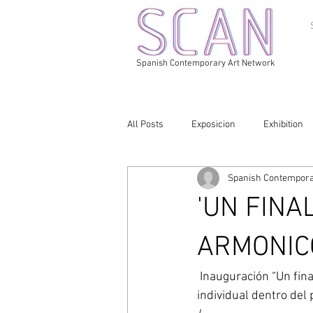
Spanish Contemporary Art Network
All Posts
Exposicion
Exhibition
Spanish Contempora
'UN FINA
ARMONIC
 Inauguración “Un final intuido: Movimiento armónico”, por Leonor Serrano Rivas, una proyecto 
individual dentro del