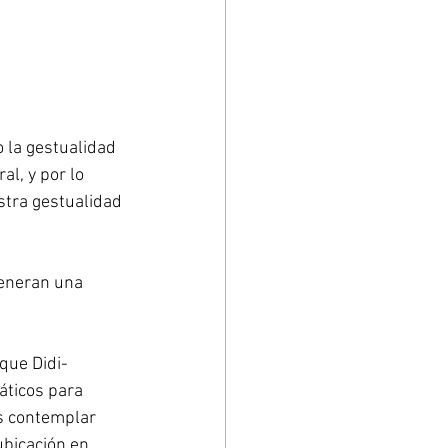
 la gestualidad 
l, y por lo 
estra gestualidad 
generan una 
que Didi-
ticos para 
s contemplar 
ubicación en 