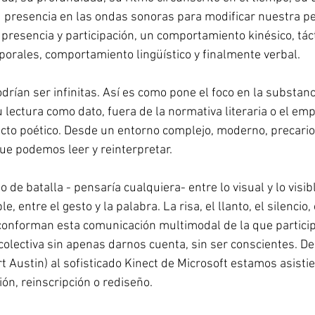
presencia en las ondas sonoras para modificar nuestra per
presencia y participación, un comportamiento kinésico, táctil,
porales, comportamiento lingüístico y finalmente verbal.
rían ser infinitas. Así es como pone el foco en la substan
 lectura como dato, fuera de la normativa literaria o el e
l acto poético. Desde un entorno complejo, moderno, precario,
ue podemos leer y reinterpretar.
de batalla - pensaría cualquiera- entre lo visual y lo visibl
e, entre el gesto y la palabra. La risa, el llanto, el silencio, e
d conforman esta comunicación multimodal de la que partic
colectiva sin apenas darnos cuenta, sin ser conscientes. De
t Austin) al sofisticado Kinect de Microsoft estamos asisti
ión, reinscripción o rediseño.