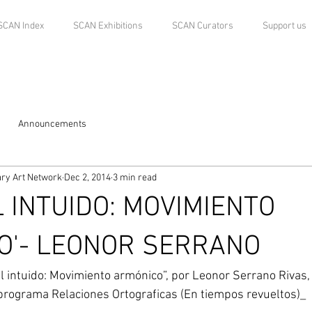
SCAN Index
SCAN Exhibitions
SCAN Curators
Support us
Announcements
ry Art Network
Dec 2, 2014
3 min read
L INTUIDO: MOVIMIENTO
O'- LEONOR SERRANO
 programa Relaciones Ortograficas (En tiempos revueltos)_ 