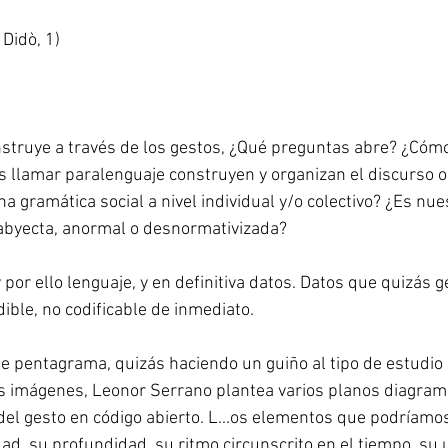
Didò, 1) 
struye a través de los gestos, ¿Qué preguntas abre? ¿Cómo
 llamar paralenguaje construyen y organizan el discurso ora
na gramática social a nivel individual y/o colectivo? ¿Es nu
 abyecta, anormal o desnormativizada?
 por ello lenguaje, y en definitiva datos. Datos que quizás 
ible, no codificable de inmediato.
 pentagrama, quizás haciendo un guiño al tipo de estudio 
 imágenes, Leonor Serrano plantea varios planos diagramá
del gesto en código abierto. L...os elementos que podríamo
ad, su profundidad, su ritmo circunscrito en el tiempo, su 