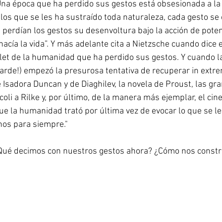
 época que ha perdido sus gestos está obsesionada a la v
os que se les ha sustraído toda naturaleza, cada gesto se 
perdían los gestos su desenvoltura bajo la acción de potenc
acía la vida”. Y más adelante cita a Nietzsche cuando dice 
allet de la humanidad que ha perdido sus gestos. Y cuando la
tarde!) empezó la presurosa tentativa de recuperar in extre
 Isadora Duncan y de Diaghilev, la novela de Proust, las gr
oli a Rilke y, por último, de la manera más ejemplar, el cin
que la humanidad trató por última vez de evocar lo que se le
os para siempre."
Qué decimos con nuestros gestos ahora? ¿Cómo nos const