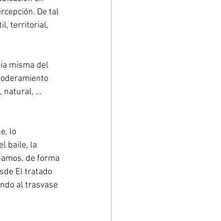
cepción. De tal 
 territorial, 
cia misma del 
mpoderamiento 
 natural, … 
e, lo 
l baile, la 
ipamos, de forma 
sde El tratado 
endo al trasvase 