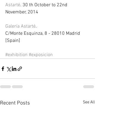
Astarté
. 30 th October to 22nd  
November, 2014 
Galería Astarté
. 
C/Monte Esquinza, 8 - 28010 Madrid 
[Spain] 
#exhibition
#exposicion
See All
Recent Posts