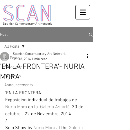
Spanish Contemporary Art Network
Post
All Posts
Spanish Contemporary Art Network
All Posts
Oct 18, 2014
1 min read
'EN LA FRONTERA'- NURIA
Exposicion
MORA
Exhibition
Announcements
'EN LA FRONTERA' 
Exposicion individual de trabajos de 
Nuria Mora 
en la  
Galería Astarté
. 30 de 
octubre - 22 de Noviembre, 2014 
/ 
Solo Show by 
Nuria Mora
 at the 
Galería 