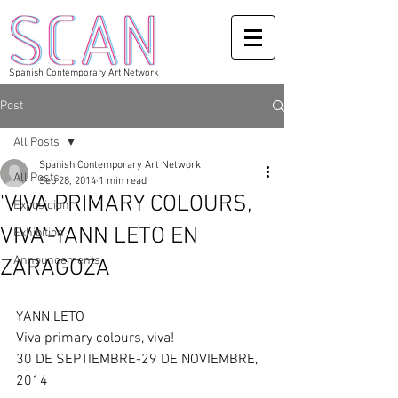
Spanish Contemporary Art Network
Post
All Posts
Spanish Contemporary Art Network
All Posts
Sep 28, 2014
1 min read
'VIVA PRIMARY COLOURS,
Exposicion
VIVA'-YANN LETO EN
Exhibition
Announcements
ZARAGOZA
YANN LETO 
Viva primary colours, viva! 
30 DE SEPTIEMBRE-29 DE NOVIEMBRE, 
2014