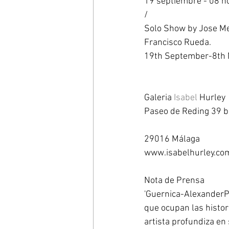
19 septiembre - 08 n
/ 
Solo Show by Jose Med
Francisco Rueda. 
19th September-8th 
Galeria 
Isabel
 Hurley 
Paseo de Reding 39 b
29016 Málaga 
www.isabelhurley.co
Nota de Prensa 
'Guernica-AlexanderPl
que ocupan las histori
artista profundiza e