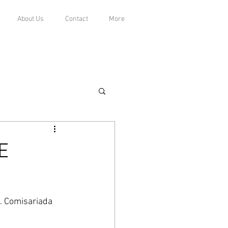
About Us
Contact
More
E