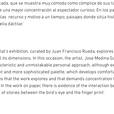
ticada, que se muestra muy cómoda como cómplice de sus tá
ge una mayor concentración al espectador curioso. En los pa
las  recurso y motivo a un tiempo; paisajes donde sitúa hist
lla dáctilar.' 
at'z exhibition, curated by Juan Francisco Rueda, explores 
ll its dimensions. In this occasion, the artist, Jose Medina G
acteristic and unmistakable personal approach, although e
rent and more sophisticated palette, which develops comfort
s that the work explores and that demands concentration 
 In the work on paper, there is evidence of the interaction 
f stories between the bird’s eye and the finger print' 