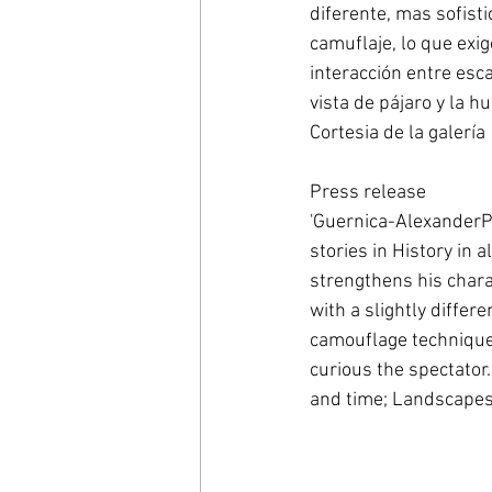
diferente, mas sofis
camuflaje, lo que exi
interacción entre esca
vista de pájaro y la hue
Cortesia de la galería 
Press release 
'Guernica-AlexanderPl
stories in History in a
strengthens his char
with a slightly diffe
camouflage technique
curious the spectator.
and time; Landscapes o