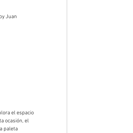
by Juan 
lora el espacio 
a ocasión, el 
a paleta 