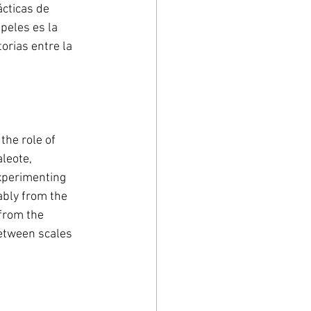
cticas de 
peles es la 
orias entre la 
the role of 
aleote, 
xperimenting 
ably from the 
from the 
between scales 