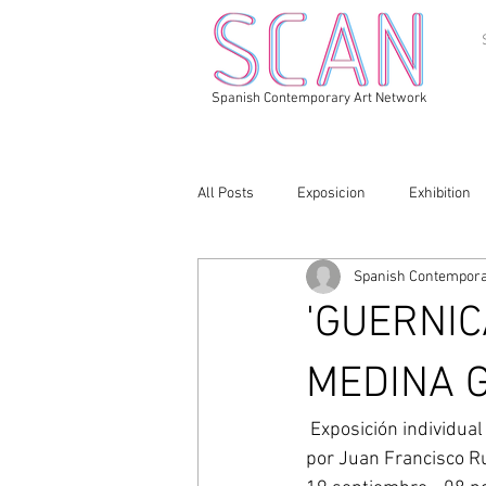
Spanish Contemporary Art Network
All Posts
Exposicion
Exhibition
Spanish Contempora
'GUERNI
MEDINA 
 Exposición individual de Jose Medina Galeote en la Galeria Isabel Hurley-Malaga. Comisariada 
por Juan Francisco R