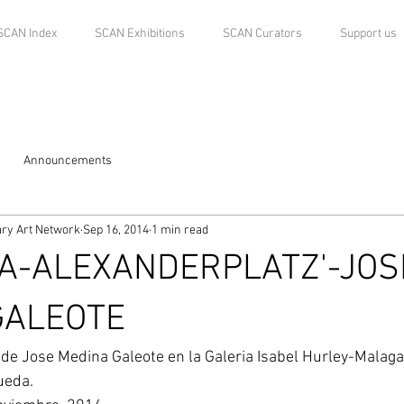
SCAN Index
SCAN Exhibitions
SCAN Curators
Support us
Announcements
ry Art Network
Sep 16, 2014
1 min read
CA-ALEXANDERPLATZ'-JOS
GALEOTE
ueda. 