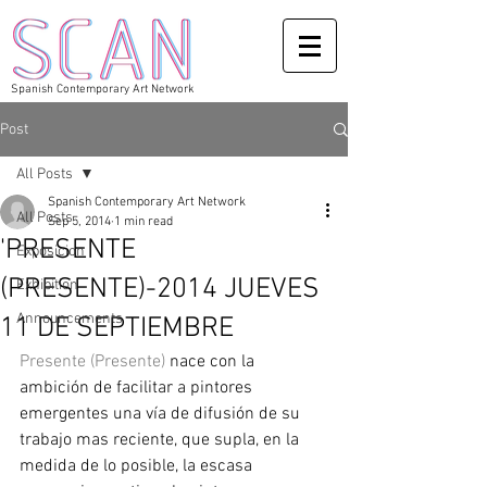
Spanish Contemporary Art Network
Post
All Posts
Spanish Contemporary Art Network
All Posts
Sep 5, 2014
1 min read
'PRESENTE
Exposicion
(PRESENTE)-2014 JUEVES
Exhibition
Announcements
11 DE SEPTIEMBRE
Presente (Presente)
 nace con la 
ambición de facilitar a pintores 
emergentes una vía de difusión de su 
trabajo mas reciente, que supla, en la 
medida de lo posible, la escasa 