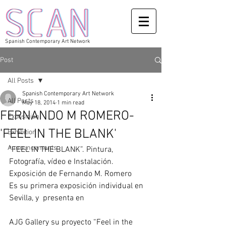
Spanish Contemporary Art Network
Post
All Posts
Spanish Contemporary Art Network
All Posts
May 18, 2014
1 min read
FERNANDO M ROMERO-
Exposicion
'FEEL IN THE BLANK'
Exhibition
Announcements
"FEEL IN THE BLANK”. Pintura, 
Fotografía, vídeo e Instalación. 
Exposición de Fernando M. Romero 
Es su primera exposición individual en 
Sevilla, y  presenta en
AJG Gallery su proyecto “Feel in the 