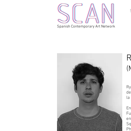
Spanish Contemporary Art Network
R
(
Ry
de
la
En
Fu
en
Sq
Ph