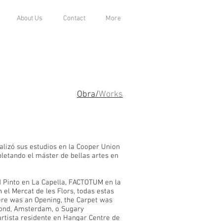
About Us
Contact
More
Obra/
Works
lizó sus estudios en la Cooper Union
letando el máster de bellas artes en
d Pinto en La Capella, FACTOTUM en la
 el Mercat de les Flors, todas estas
here was an Opening, the Carpet was
rond, Amsterdam, o Sugary
artista residente en Hangar Centre de