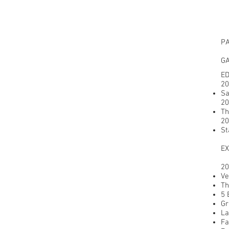
PA
GA
ED
20
Sa
20
Th
20
St
EX
20
Ve
Th
5 
Gr
La
Fa