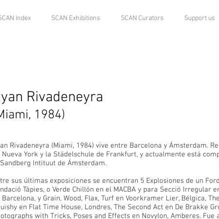
SCAN Index
SCAN Exhibitions
SCAN Curators
Support us
yan Rivadeneyra
Miami, 1984)
an Rivadeneyra (Miami, 1984) vive entre Barcelona y Ámsterdam. Rea
 Nueva York y la Städelschule de Frankfurt, y actualmente está comp
 Sandberg Intituut de Ámsterdam.
tre sus últimas exposiciones se encuentran 5 Explosiones de un For
ndació Tàpies, o Verde Chillón en el MACBA y para Secció Irregular en
 Barcelona, y Grain, Wood, Flax, Turf en Voorkramer Lier, Bélgica, T
uishy en Flat Time House, Londres, The Second Act en De Brakke G
otographs with Tricks, Poses and Effects en Novylon, Amberes. Fue 