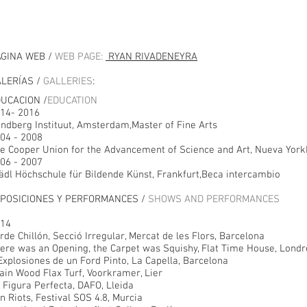
GINA WEB /
WEB PAGE:
RYAN RIVADENEYRA
LERÍAS /
GALLERIES
:
UCACION /
EDUCATION
14- 2016
ndberg Instituut, Amsterdam,Master of Fine Arts
04 - 2008
e Cooper Union for the Advancement of Science and Art, Nueva YorkB
06 - 2007
ädl Höchschule für Bildende Künst, Frankfurt,Beca intercambio
POSICIONES Y PERFORMANCES /
SHOWS AND PERFORMANCES
14
rde Chillón, Secció Irregular, Mercat de les Flors, Barcelona
ere was an Opening, the Carpet was Squishy, Flat Time House, Londr
Explosiones de un Ford Pinto, La Capella, Barcelona
ain Wood Flax Turf, Voorkramer, Lier
 Figura Perfecta, DAFO, Lleida
n Riots, Festival SOS 4.8, Murcia