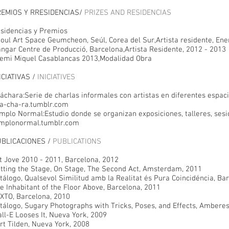
EMIOS Y RRESIDENCIAS/
PRIZES AND RESIDENCIAS
sidencias y Premios
oul Art Space Geumcheon, Seúl, Corea del Sur,Artista residente, En
ngar Centre de Producció, Barcelona,Artista Residente, 2012 - 2013
emi Miquel Casablancas 2013,Modalidad Obra
ICIATIVAS /
INICIATIVES
áchara:Serie de charlas informales con artistas en diferentes espac
a-cha-ra.tumblr.com
mplo Normal:Estudio donde se organizan exposiciones, talleres, sesio
mplonormal.tumblr.com
BLICACIONES /
PUBLICATIONS
t Jove 2010 - 2011, Barcelona, 2012
tting the Stage, On Stage, The Second Act, Amsterdam, 2011
tálogo, Qualsevol Similitud amb la Realitat és Pura Coincidéncia, Ba
e Inhabitant of the Floor Above, Barcelona, 2011
XTO, Barcelona, 2010
tálogo, Sugary Photographs with Tricks, Poses, and Effects, Amberes
ll-E Looses It, Nueva York, 2009
rt Tilden, Nueva York, 2008