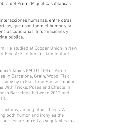
 obra del Premi Miquel Casablancas
s interacciones humanas, entre otras
óricas, que usan tanto el humor y la
encias cotidianas. Informaciones y
ina pública.
m. He studied at Cooper Union in New
of Fine Arts in Amsterdam Intituut
undació Tàpies FACTOTUM or Verde
ese in Barcelona, Grain, Wood, Flax
s squishy in Flat Time House, London,
 With Tricks, Poses and Effects in
gar in Barcelona between 2012 and
13.
eractions, among other things. A
sing both humor and irony as the
esources are mixed as vegetables in a