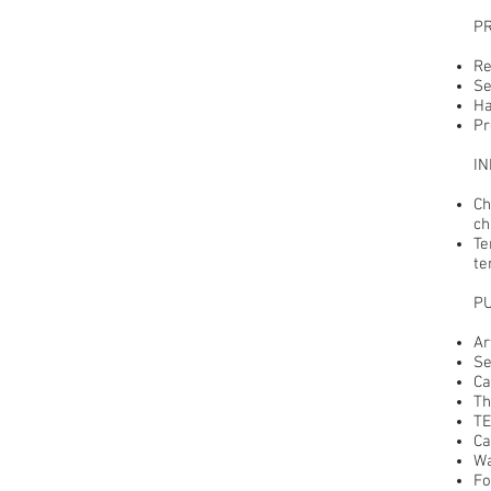
PR
Re
Se
Ha
Pr
IN
Ch
ch
Te
te
PU
Ar
Se
Ca
Th
TE
Ca
Wa
Fo