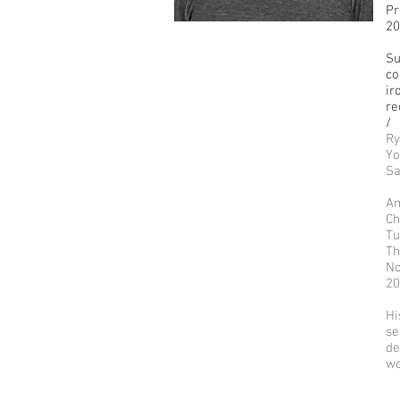
Pr
2
Su
co
ir
re
/
Ry
Yo
Sa
Am
Ch
Tu
Th
No
20
Hi
se
de
wo