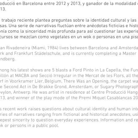
oducció en Barcelona entre 2012 y 2013, y ganador de la modalidad
013.
 trabajo reciente plantea preguntas sobre la identidad cultural y la
sas. Una serie de narrativas fluctúan entre anécdotas ficticias e hist
onía como la sinceridad más profunda para así cuestionar las experi
cursos se mezclan como vegetales en un wok o personas en una pisc
an Rivadeneira (Miami, 1984) lives between Barcelona and Amsterda
rk and Frankfurt Städelschule, and is currently completing a Master 
ndberg.
ong his latest shows are 5 blasts a Ford Pinto in La Capella, the F
illón at MACBA and Secció Irregular in the Mercat de les Flors, all th
rf in Voorkramer Lier, Belgium, There Was an Opening, the carpet wa
e Second Act in De Brakke Grond, Amsterdam, or Sugary Photographs
vylon, Antwerp. He was artist in residence at Centre Producció Han
13, and winner of the play mode of the Premi Miquel Casablancas 20
s recent work raises questions about cultural identity and human int
ries of narratives ranging from fictional and historical anecdotes, u
epest sincerity to question everyday experiences. Information and r
k or persons in a public pool.