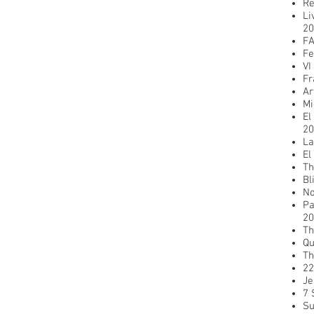
Re
Li
20
FA
Fe
VI
Fr
Ar
Mi
El
20
La
El
Th
Bl
No
Pa
20
Th
Qu
Th
22
Je
7 
Su