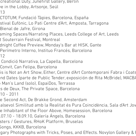
creational Duty, Junefirst Gallery, Berlín
ve in the Lobby, Artsonje, Seúl
13
CTOTUM, Fundació Tàpies, Barcelona, España
stival Eufònic, Lo Pati Centre d’Art, Amposta, Tarragona
 Bienal de Jafre, Girona
aming Spaces/Narrating Places, Leeds College of Art, Leeds
t Souterrain Festival, Montreal
dnight Coffee Preview, Monday’s Bar at HISK, Gante
 Perímetro Interno, Instituo Francés, Barcelona
12
 Condició Narrativa, La Capella, Barcelona
 Convit, Can Felipa, Barcelona
is is Not an Art Show, Either, Centre d’Art Contemporani Fabra i Coat
ind Dates (parte de Public Tender, exposición de Rita McBride), MACB
 Man’s Land (solo), EspaiDos, Terrassa
s de Deux, The Private Space, Barcelona
10 - 2011
e Second Act, De Brakke Grond, Amsterdam
alsevol Similitud amb la Realitat és Pura Coincidència, Sala d’Art Jo
e Inhabitant of the Floor Above, Homesession, Barcelona
.07.10 - 18.09.10, Galería Ángels, Barcelona
sters / Gestures, RHoK Platform, Bruselas
Songs, KKKB, Barcelona
gary Photographs with Tricks, Poses, and Effects. Novylon Gallery