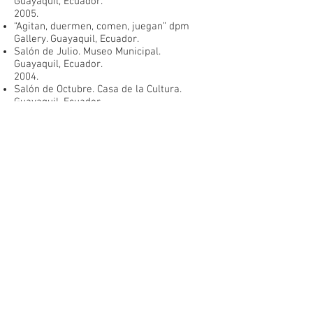
Guayaquil, Ecuador.
2005.
“Agitan, duermen, comen, juegan” dpm
Gallery. Guayaquil, Ecuador.
Salón de Julio. Museo Municipal.
Guayaquil, Ecuador.
2004.
Salón de Octubre. Casa de la Cultura.
Guayaquil, Ecuador.
“In Urbi Naturam” (como parte del
colectivo Lalimpia). dpm Gallery.
Guayaquil, Ecuador.
“Otros Bosques” (como parte del colectivo
Lalimpia). dpm Gallery. Guayaquil, Ecuador.
“Suplentes de la Cultura Pública” (como
parte del colectivo Lalimpia). dpm Gallery.
Guayaquil, Ecuador.
VIII Bienal Internacional de Pintura (como
parte del colectivo Lalimpia). Cuenca,
Ecuador.
“Es-Cupido 2” Galería Madeleine Hollander.
Guayaquil, Ecuador.
2003.
II Salón Universitario de Artes Visuales.
Museo del Banco Central. Guayaquil,