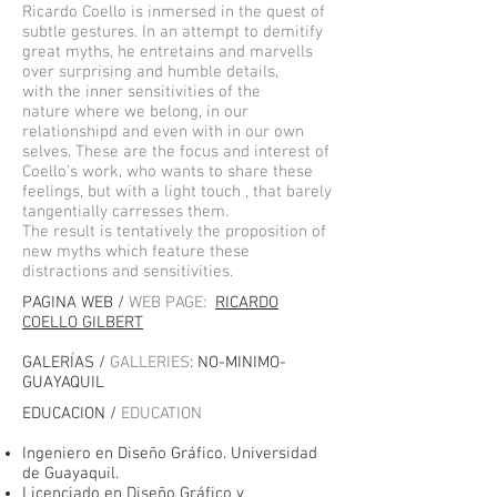
Ricardo Coello is inmersed in the quest of
subtle gestures. In an attempt to demitify
great myths, he entretains and marvells
over surprising and humble details,
with the inner sensitivities of the
nature where we belong, in our
relationshipd and even with in our own
selves. These are the focus and interest of
Coello's work, who wants to share these
feelings, but with a light touch , that barely
tangentially carresses them.
The result is tentatively the proposition of
new myths which feature these
distractions and sensitivities.
PAGINA WEB /
WEB PAGE:
RICARDO
COELLO GILBERT
GALERÍAS /
GALLERIES
: NO-MINIMO-
GUAYAQUIL
EDUCACION /
EDUCATION
Ingeniero en Diseño Gráfico. Universidad
de Guayaquil.
Licenciado en Diseño Gráfico y