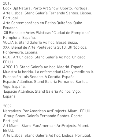
2010
Look Up! Natural Porto Art Show. Oporto. Portugal.
Arte Lisboa. Stand Galería Fernando Santos. Lisboa.
Portugal.
Arte Contemporáneo en Patios Quiteños. Quito.
Ecuador.
XII Bienal de Artes Plásticas “Ciudad de Pamplona”.
Pamplona. España.
VOLTA 6, Stand Galería Ad hoc. Basel. Suiza.
XXXI Bienal de Arte Pontevedra 2010. Ut(r)ópicos.
Pontevedra. España.
NEXT. Art Chicago. Stand Galería Ad hoc. Chicago.
EE.UU.
ARCO 10. Stand Galería Ad hoc. Madrid. España.
Muestra la herida. La enfermedad (Arte y medicina I).
Fundación Luis Seoane. A Coruña. España.
Espacio Atlántico. Stand Galería Fernando Santos.
Vigo. España.
Espacio Atlántico. Stand Galería Ad hoc. Vigo.
España.
2009
Narratives. PanAmerican ArtProjects. Miami. EE.UU.
Group Show. Galería Fernando Santos. Oporto.
Portugal.
Art Miami. Stand PanAmerican ArtProjects. Miami.
EE.UU.
Arte Lisboa. Stand Galería Ad hoc. Lisboa. Portugal.