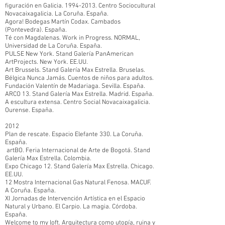
figuración en Galicia.
1994-2013
. Centro Sociocultural
Novacaixagalicia. La Coruña. España.
Agora! Bodegas Martín Codax. Cambados
(Pontevedra). España.
Té con Magdalenas. Work in Progress. NORMAL,
Universidad de La Coruña. España.
PULSE New York. Stand Galería PanAmerican
ArtProjects. New York. EE.UU.
Art Brussels. Stand Galería Max Estrella. Bruselas.
Bélgica Nunca Jamás. Cuentos de niños para adultos.
Fundación Valentín de Madariaga. Sevilla. España.
ARCO 13. Stand Galería Max Estrella. Madrid. España.
A escultura extensa. Centro Social Novacaixagalicia.
Ourense. España.
2012
Plan de rescate. Espacio Elefante 330. La Coruña.
España.
artBO. Feria Internacional de Arte de Bogotá. Stand
Galería Max Estrella. Colombia.
Expo Chicago 12. Stand Galería Max Estrella. Chicago.
EE.UU.
12 Mostra Internacional Gas Natural Fenosa. MACUF.
A Coruña. España.
XI Jornadas de Intervención Artística en el Espacio
Natural y Urbano. El Carpio. La magia. Córdoba.
España.
Welcome to my loft. Arquitectura como utopía, ruina y