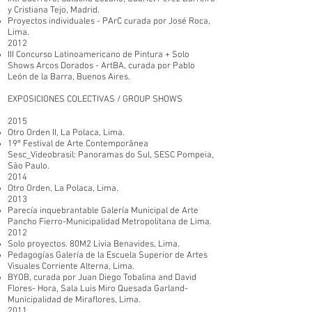
y Cristiana Tejo, Madrid.
Proyectos individuales - PArC curada por José Roca,
Lima.
2012
III Concurso Latinoamericano de Pintura + Solo
Shows Arcos Dorados - ArtBA, curada por Pablo
León de la Barra, Buenos Aires.
EXPOSICIONES COLECTIVAS / GROUP SHOWS
2015
Otro Orden II, La Polaca, Lima.
19º Festival de Arte Contemporânea
Sesc_Videobrasil: Panoramas do Sul, SESC Pompeia,
São Paulo.
2014
Otro Orden, La Polaca, Lima.
2013
Parecía inquebrantable Galería Municipal de Arte
Pancho Fierro-Municipalidad Metropolitana de Lima.
2012
Solo proyectos. 80M2 Livia Benavides, Lima.
Pedagogías Galería de la Escuela Superior de Artes
Visuales Corriente Alterna, Lima.
BYOB, curada por Juan Diego Tobalina and David
Flores- Hora, Sala Luis Miro Quesada Garland-
Municipalidad de Miraflores, Lima.
2011