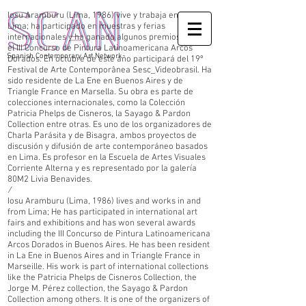
Iosu Aramburu (Lima, 1986) vive y trabaja en y desde
Lima; ha participado en muestras y ferias
internacionales y ha ganado algunos premios como
el III Concurso de Pintura Latinoamericana Arcos
Spanish Contemporary Art Network
Dorados. En octubre de este año participará del 19º
Festival de Arte Contemporânea Sesc_Videobrasil. Ha
sido residente de La Ene en Buenos Aires y de
Triangle France en Marsella. Su obra es parte de
colecciones internacionales, como la Colección
Patricia Phelps de Cisneros, la Sayago & Pardon
Collection entre otras. Es uno de los organizadores de
Charla Parásita y de Bisagra, ambos proyectos de
discusión y difusión de arte contemporáneo basados
en Lima. Es profesor en la Escuela de Artes Visuales
Corriente Alterna y es representado por la galería
80M2 Livia Benavides.
/
Iosu Aramburu (Lima, 1986) lives and works in and
from Lima; He has participated in international art
fairs and exhibitions and has won several awards
including the III Concurso de Pintura Latinoamericana
Arcos Dorados in Buenos Aires. He has been resident
in La Ene in Buenos Aires and in Triangle France in
Marseille. His work is part of international collections
like the Patricia Phelps de Cisneros Collection, the
Jorge M. Pérez collection, the Sayago & Pardon
Collection among others. It is one of the organizers of