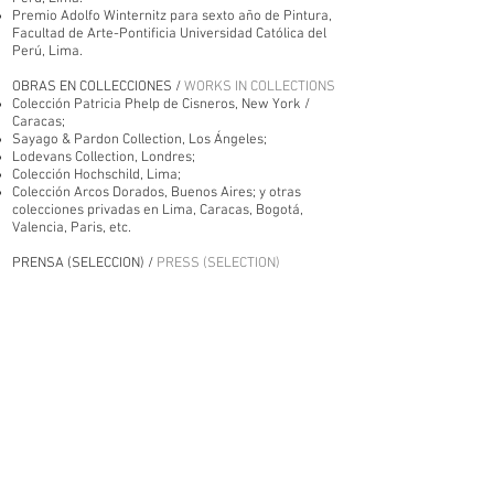
Premio Adolfo Winternitz para sexto año de Pintura,
Facultad de Arte-Pontificia Universidad Católica del
Perú, Lima.
OBRAS EN COLLECCIONES /
WORKS IN COLLECTIONS
Colección Patricia Phelp de Cisneros, New York /
Caracas;
Sayago & Pardon Collection, Los Ángeles;
Lodevans Collection, Londres;
Colección Hochschild, Lima;
Colección Arcos Dorados, Buenos Aires; y otras
colecciones privadas en Lima, Caracas, Bogotá,
Valencia, Paris, etc.
PRENSA (SELECCION) /
PRESS (SELECTION)
2014
Cecilia Fajardo Hill; “Abstracciones significativas”; en:
Artnexus No. 92 Vol. 13; Miami/Bogotá; p. 43.
Ernesto Ferrini; Arte inversión. Cómo invertir en arte
contemporáneo en el Perú; Lima: Semana
Económica; p. 143.
Elena Damiani; “This is not archaeology, notes on the
Peruvian desert”; en: Coleccion Cisneros;
http://www.coleccioncisneros.org/editorial/cite-site-
sights/not-archaeology
2013
Cecilia Fajardo Hill; “Contemporary abstraction in