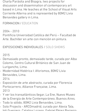
Charla Parásita and Bisagra, two projects for
discussion and dissemination of contemporary art
based in Lima. He teaches at the School of Visual Arts
Corriente Alterna and is represented by 80M2 Livia
Benavides gallery in Lima.
FORMACION /
EDUCATION
2004 - 2010
Pontificia Universidad Católica del Perú – Facultad de
Arte. Bachiller en arte con mención en pintura.
EXPOSICIONES INDIVIDUALES /
SOLO SHOWS
2015
Demasiado pronto, demasiado tarde, curada por Alba
Colomo, Centro Cultural Británico de San Juan de
Lurigancho, Lima.
Modernidad Histérica I: Aforismos, 80M2 Livia
Benavides, Lima.
2014
Exposición de arte abstracto, curada por Florencia
Portocarrero, Alliance Française, Lima.
2013
Y ver los transatlánticos llegar, La Ene, Nuevo Museo
de la Energía de Arte Contemporáneo, Buenos Aires.
Todo lo sólido, 80M2 Livia Benavides, Lima.
Solo Projects - ARCOmadrid, curada por Alexia Tala,
Inti Guerrero, Catalina Lozano, Gabriel Pérez Barreiro