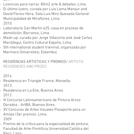
Licencias para narrar, 80m2 arte & debates, Lima.
El último lustro, curada por Luis Lama Mansur and
David Flores-Hora, Sala Luis Miro Quesada Garland-
Municipalidad de Miraflores, Lima.
2010
Laboratorio San Martín 625, casa en proceso de
demolición, Barranco, Lima.
Mash-up, curada por Jorge Villacorta and José Carlos
Mariátegui, Centro Cultural España, Lima.
5th international student triennial, organizada por
Marmara Üniversitesi, Estambul.
RESIDENCIAS ARTISTICAS Y PREMIOS/
ARTISTIC
RESIDENCIES AND PRIZES
2014
Residencia en Triangle France, Marsella.
2013
Residencia en La Ene, Buenos Aires.
2012
III Concurso Latinoamericano de Pintura Arcos
Dorados - ArtBA, Buenos Aires.
XV Concurso de Artes Visuales Pasaporte para un
Artista (3er premio), Lima.
2009
Premio de la crítica para la especialidad de pintura,
Facultad de Arte-Pontificia Universidad Católica del
Perú, Lima.