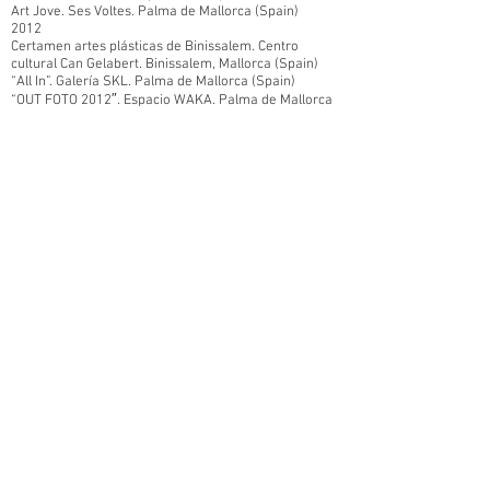
Art Jove. Ses Voltes. Palma de Mallorca (Spain)
2012
Certamen artes plásticas de Binissalem. Centro
cultural Can Gelabert. Binissalem, Mallorca (Spain)
“All In”. Galería SKL. Palma de Mallorca (Spain)
“OUT FOTO 2012″. Espacio WAKA. Palma de Mallorca
(Spain)
“VIAS SUBVERSIVAS”. Centro Sa Possessió. Palma de
Mallorca (Spain)
2011
Blurb Photography Book Now 2011. Aperture Gallery.
Nueva York (USA)
Art Jove. Ses Voltes. Palma de Mallorca (Spain)
PREMIOS/
AWARDS
2015
Finalist. Ciutat de Palma. Spain
2014
1st Prize. Full Contact. SCAN International
Photography Festival.
Finalist. Miquel Casablancas. Sant Andreu
Contemporani. Spain
Finalist. Visual arts contest Ciudad de Manacor. Spain
Finalist. Young Artist prize. JUSTMAG. JUSTMAD5 Art
Fair. Madrid
Honor Mention. Premio Ciutat de Palma. Spain
2013