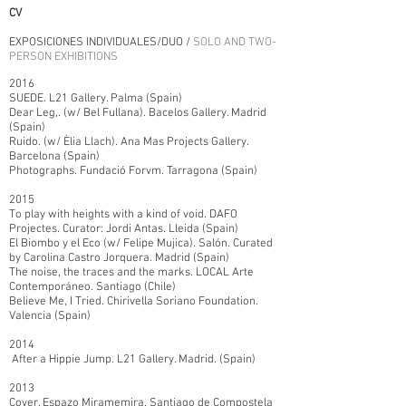
CV
EXPOSICIONES INDIVIDUALES/DUO /
SOLO AND TWO-
PERSON EXHIBITIONS
2016
SUEDE. L21 Gallery. Palma (Spain)
Dear Leg,. (w/ Bel Fullana). Bacelos Gallery. Madrid
(Spain)
Ruido. (w/ Èlia Llach). Ana Mas Projects Gallery.
Barcelona (Spain)
Photographs. Fundació Forvm. Tarragona (Spain)
2015
To play with heights with a kind of void. DAFO
Projectes. Curator: Jordi Antas. Lleida (Spain)
El Biombo y el Eco (w/ Felipe Mujica). Salón. Curated
by Carolina Castro Jorquera. Madrid (Spain)
The noise, the traces and the marks. LOCAL Arte
Contemporáneo. Santiago (Chile)
Believe Me, I Tried. Chirivella Soriano Foundation.
Valencia (Spain)
2014
After a Hippie Jump. L21 Gallery. Madrid. (Spain)
2013
Cover. Espazo Miramemira. Santiago de Compostela