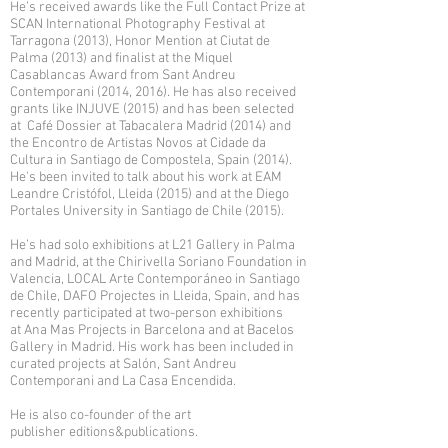
He’s received awards like the Full Contact Prize at
SCAN International Photography Festival at
Tarragona (2013), Honor Mention at Ciutat de
Palma (2013) and finalist at the Miquel
Casablancas Award from Sant Andreu
Contemporani (2014, 2016). He has also received
grants like INJUVE (2015) and has been selected
at Café Dossier at Tabacalera Madrid (2014) and
the Encontro de Artistas Novos at Cidade da
Cultura in Santiago de Compostela, Spain (2014).
He's been invited to talk about his work at EAM
Leandre Cristófol, Lleida (2015) and at the Diego
Portales University in Santiago de Chile (2015).
He’s had solo exhibitions at L21 Gallery in Palma
and Madrid, at the Chirivella Soriano Foundation in
Valencia, LOCAL Arte Contemporáneo in Santiago
de Chile, DAFO Projectes in Lleida, Spain, and has
recently participated at two-person exhibitions
at Ana Mas Projects in Barcelona and at Bacelos
Gallery in Madrid. His work has been included in
curated projects at Salón, Sant Andreu
Contemporani and La Casa Encendida.
He is also co-founder of the art
publisher editions&publications.