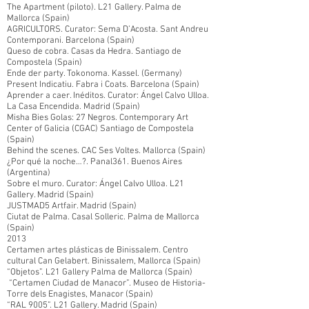
The Apartment (piloto). L21 Gallery. Palma de
Mallorca (Spain)
AGRICULTORS. Curator: Sema D’Acosta. Sant Andreu
Contemporani. Barcelona (Spain)
Queso de cobra. Casas da Hedra. Santiago de
Compostela (Spain)
Ende der party. Tokonoma. Kassel. (Germany)
Present Indicatiu. Fabra i Coats. Barcelona (Spain)
Aprender a caer. Inéditos. Curator: Ángel Calvo Ulloa.
La Casa Encendida. Madrid (Spain)
Misha Bies Golas: 27 Negros. Contemporary Art
Center of Galicia (CGAC) Santiago de Compostela
(Spain)
Behind the scenes. CAC Ses Voltes. Mallorca (Spain)
¿Por qué la noche…?. Panal361. Buenos Aires
(Argentina)
Sobre el muro. Curator: Ángel Calvo Ulloa. L21
Gallery. Madrid (Spain)
JUSTMAD5 Artfair. Madrid (Spain)
Ciutat de Palma. Casal Solleric. Palma de Mallorca
(Spain)
2013
Certamen artes plásticas de Binissalem. Centro
cultural Can Gelabert. Binissalem, Mallorca (Spain)
“Objetos”. L21 Gallery Palma de Mallorca (Spain)
“Certamen Ciudad de Manacor”. Museo de Historia-
Torre dels Enagistes, Manacor (Spain)
“RAL 9005”. L21 Gallery. Madrid (Spain)