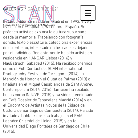
GALERÍAS /
GALLERIES
:
L21
Estadounidense nacido en Madrid en 1993. Vive y
Spanish Contemporary Art Network
trabaja en L'Hospitalet, Barcelona, España. Su
práctica artística explora la cultura suburbana
desde la memoria. Trabajando con fotografía,
sonido, texto o escultura, colecciona experiencias
de su entorno, interesado en los rastros dejados
por el individuo. Recientemente ha sido artista en
residencia en HANGAR Lisboa (2016) y
NauEstruch, Sabadell (2015). Ha recibido premios
como el Full Contact del SCAN international
Photography Festival de Tarragona (2014), la
Mención de Honor en el Ciutat de Palma (2013) o
finalista en el Miquel Casablancas de Sant Andreu
Contemporani (2014, 2016). También ha recibido
becas como INJUVE (2015) y ha sido seleccionado
en Café Dossier de Tabacalera Madrid (2014) y en
el Encontro de Artistas Novos de la Cidade da
Cultura de Santiago de Compostela (2014). Ha sido
invitado a hablar sobre su trabajo en el EAM
Leandre Cristófol de Lleida (2015) y en la
Universidad Diego Portales de Santiago de Chile
(2015).