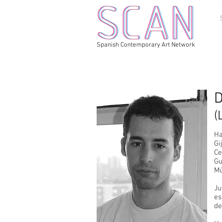
Spanish Contemporary Art Network
D
(
Ha
Gi
Ce
Gu
Mú
Ju
es
de