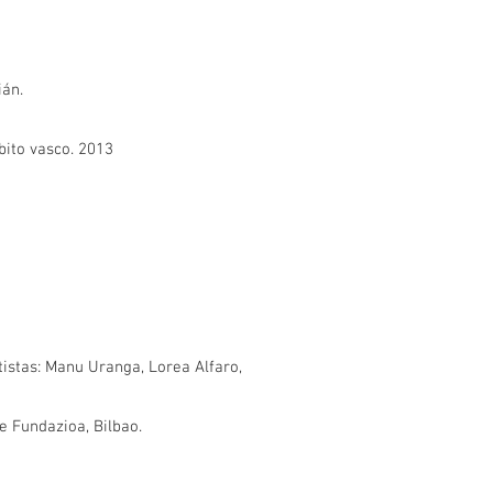
ián.
bito vasco. 2013
tistas: Manu Uranga, Lorea Alfaro,
e Fundazioa, Bilbao.