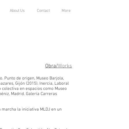
About Us
Contact
More
Obra/
Works
o. Punto de origen, Museo Barjola,
zares, Gijón (2015). Inercia, Laboral
 o colectiva en espacios como Museo
éniz, Madrid. Galería Carreras
 marcha la iniciativa MLDJ en un