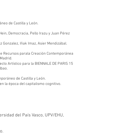
eo de Castilla y León.
ein, Democracia, Pello Irazu y Juan Pérez
z Gonzalez, Iñak Imaz, Asier Mendizábal.
de Recursos parala Creación Contemporánea
 Madrid.
yecto Artístico para la BIENNALE DE PARIS 15
lbao.
oráneo de Castilla y León.
 la época del capitalismo cognitivo.
versidad del País Vasco, UPV/EHU,
ao.