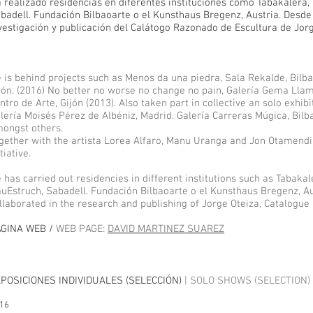
 realizado residencias en diferentes instituciones como Tabakalera,
badell. Fundación Bilbaoarte o el Kunsthaus Bregenz, Austria. Desde
vestigación y publicación del Calátogo Razonado de Escultura de Jorg
 is behind projects such as Menos da una piedra, Sala Rekalde, Bilba
jón. (2016) No better no worse no change no pain, Galería Gema Llama
ntro de Arte, Gijón (2013). Also taken part in collective an solo exh
lería Moisés Pérez de Albéniz, Madrid. Galería Carreras Múgica, Bil
ongst others.
gether with the artista Lorea Alfaro, Manu Uranga and Jon Otamendi
itiative.
 has carried out residencies in different institutions such as Tabaka
uEstruch, Sabadell. Fundación Bilbaoarte o el Kunsthaus Bregenz, A
llaborated in the research and publishing of Jorge Oteiza, Catalogue
GINA WEB /
WEB PAGE:
DAVID MARTINEZ SUAREZ
POSICIONES INDIVIDUALES (SELECCIÓN)
| SOLO SHOWS (SELECTION)
16