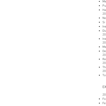
Me
Pu
Ha
20
No
Si
In
Di
20
In
20
Me
De
20
Re
20
Th
20
To
EX
20
Fo
Fe