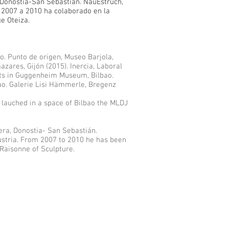
 Donostia-San Sebastián. NauEstruch,
 2007 a 2010 ha colaborado en la
e Oteiza.
o. Punto de origen, Museo Barjola,
zares, Gijón (2015). Inercia, Laboral
ibits in Guggenheim Museum, Bilbao.
bao. Galerie Lisi Hämmerle, Bregenz
 lauched in a space of Bilbao the MLDJ
lera, Donostia- San Sebastián.
ustria. From 2007 to 2010 he has been
 Raisonne of Sculpture.