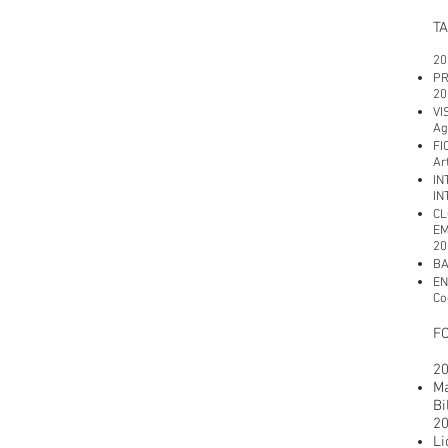
T
20
PR
20
VI
Ag
FI
Ar
IN
IN
CL
EM
20
BA
EN
Co
F
2
Ma
Bi
2
Li