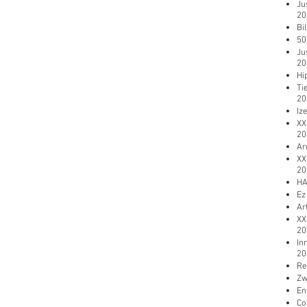
Ju
20
Bi
50
Ju
20
Hi
Ti
20
Iz
XX
20
Ar
XX
20
HA
Ez
Ar
XX
20
In
20
Re
Zw
En
Co