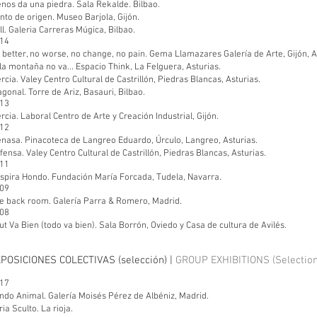
nos da una piedra. Sala Rekalde. Bilbao.
nto de origen. Museo Barjola, Gijón.
ll. Galeria Carreras Múgica, Bilbao.
14
 better, no worse, no change, no pain. Gema Llamazares Galería de Arte, Gijón, A
 la montaña no va... Espacio Think, La Felguera, Asturias.
ercia. Valey Centro Cultural de Castrillón, Piedras Blancas, Asturias.
agonal. Torre de Ariz, Basauri, Bilbao.
13
ercia. Laboral Centro de Arte y Creación Industrial, Gijón.
12
nasa. Pinacoteca de Langreo Eduardo, Úrculo, Langreo, Asturias.
fensa. Valey Centro Cultural de Castrillón, Piedras Blancas, Asturias.
11
spira Hondo. Fundación María Forcada, Tudela, Navarra.
09
e back room. Galería Parra & Romero, Madrid.
08
ut Va Bien (todo va bien). Sala Borrón, Oviedo y Casa de cultura de Avilés.
POSICIONES COLECTIVAS (selección) |
GROUP EXHIBITIONS (Selection
17
ndo Animal. Galería Moisés Pérez de Albéniz, Madrid.
ria Sculto. La rioja.