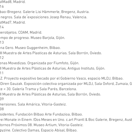
stMad8, Madrid.
16
lbao-Bregenz. Galerie Lisi Hämmerle, Bregenz, Austria.
 negros. Sala de ́exposiciones Josep Renau, Valencia.
stMad7, Madrid.
14
perobjetos. COAM, Madrid.
empo de progreso. Museo Barjola, Gijón.
13
ena Gero. Museo Guggenheim, Bilbao.
III Muestra de Artes Plasticas de Asturias. Sala Borrón, Oviedo.
12
enas Movedizas. Organizada por Fiumfoto, Gijón.
II Muestra de Artes Plásticas de Asturias, Antiguo Instituto, Gijón.
11
Z. Proyecto expositivo becado por el Gobierno Vasco, espacio MLDJ, Bilbao.
 Diren Gauzak. Exposición colectiva organizada por MLDJ, Sala Oxford, Zumaia, 
te < 30. Galería Trama y Sala Parés, Barcelona.
II Muestra de Artes Plásticas de Asturias, Sala Borrón, Oviedo.
09
mersiones. Sala Amárica, Vitoria-Gasteiz.
08
sidentes. Fundación Bilbao Arte Fundazioa, Bilbao.
ei Monate in Einem /Dos Meses en Uno. c.art Prantl & Boc Galerie, Bregenz, Aust
tornos Próximos 08. Museo Artium, Vitoria-Gasteiz.
pyzine. Colectivo Damas, Espacio Abisal, Bilbao.