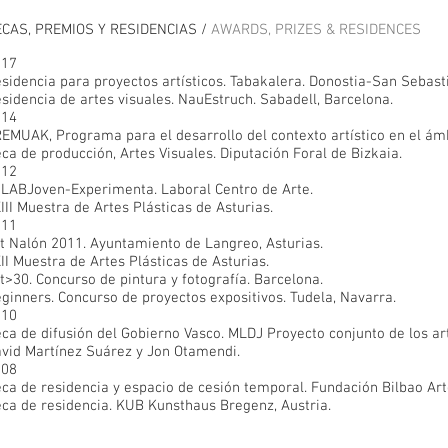
ECAS, PREMIOS Y RESIDENCIAS /
AWARDS, PRIZES & RESIDENCES
017
sidencia para proyectos artísticos. Tabakalera. Donostia-San Sebast
sidencia de artes visuales. NauEstruch. Sabadell, Barcelona.
014
EMUAK, Programa para el desarrollo del contexto artístico en el ám
ca de producción, Artes Visuales. Diputación Foral de Bizkaia.
012
 LABJoven-Experimenta. Laboral Centro de Arte.
III Muestra de Artes Plásticas de Asturias.
011
t Nalón 2011. Ayuntamiento de Langreo, Asturias.
II Muestra de Artes Plásticas de Asturias.
t>30. Concurso de pintura y fotografía. Barcelona.
ginners. Concurso de proyectos expositivos. Tudela, Navarra.
010
ca de difusión del Gobierno Vasco. MLDJ Proyecto conjunto de los ar
vid Martínez Suárez y Jon Otamendi.
008
ca de residencia y espacio de cesión temporal. Fundación Bilbao Art
ca de residencia. KUB Kunsthaus Bregenz, Austria.