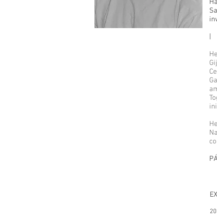
Ha
Sa
in
|
He
Gi
Ce
Ga
am
To
in
He
Na
co
PÁ
EX
20