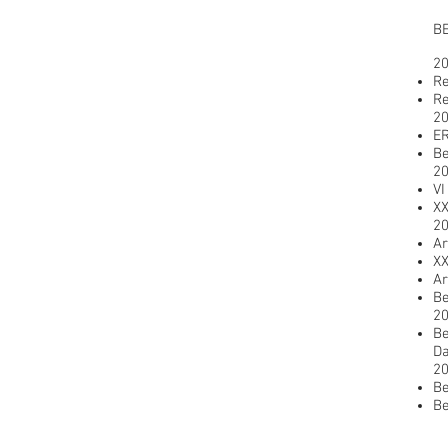
B
2
Re
Re
2
ER
Be
2
VI
XX
2
Ar
XX
Ar
Be
2
Be
Da
2
Be
Be