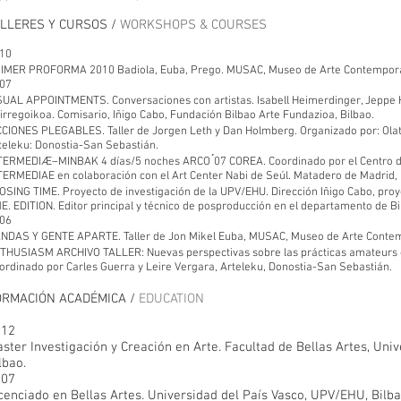
ALLERES Y CURSOS /
WORKSHOPS & COURSES
10
IMER PROFORMA 2010 Badiola, Euba, Prego. MUSAC, Museo de Arte Contemporán
07
SUAL APPOINTMENTS. Conversaciones con artistas. Isabell Heimerdinger, Jeppe H
irregoikoa. Comisario, Iñigo Cabo, Fundación Bilbao Arte Fundazioa, Bilbao.
CCIONES PLEGABLES. Taller de Jorgen Leth y Dan Holmberg. Organizado por: Olat
teleku: Donostia-San Sebastián.
TERMEDIÆ–MINBAK 4 días/5 noches ARCO ́07 COREA. Coordinado por el Centro 
TERMEDIAE en colaboración con el Art Center Nabi de Seúl. Matadero de Madrid,
OSING TIME. Proyecto de investigación de la UPV/EHU. Dirección Iñigo Cabo, pro
E. EDITION. Editor principal y técnico de posproducción en el departamento de Bi
06
NDAS Y GENTE APARTE. Taller de Jon Mikel Euba, MUSAC, Museo de Arte Contemp
THUSIASM ARCHIVO TALLER: Nuevas perspectivas sobre las prácticas amateurs en
ordinado por Carles Guerra y Leire Vergara, Arteleku, Donostia-San Sebastián.
ORMACIÓN ACADÉMICA /
EDUCATION
012
ster Investigación y Creación en Arte. Facultad de Bellas Artes, Uni
lbao.
007
cenciado en Bellas Artes. Universidad del País Vasco, UPV/EHU, Bilb