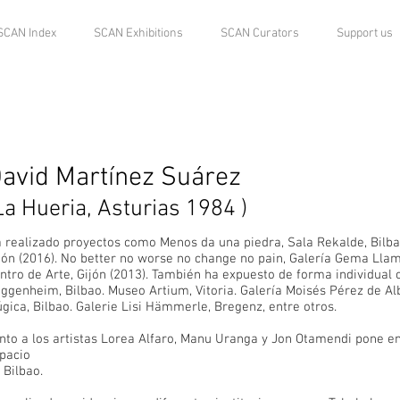
SCAN Index
SCAN Exhibitions
SCAN Curators
Support us
avid Martínez Suárez
La Hueria, Asturias 1984 )
 realizado proyectos como Menos da una piedra, Sala Rekalde, Bilba
jón (2016). No better no worse no change no pain, Galería Gema Llama
ntro de Arte, Gijón (2013). También ha expuesto de forma individual
ggenheim, Bilbao. Museo Artium, Vitoria. Galería Moisés Pérez de Alb
gica, Bilbao. Galerie Lisi Hämmerle, Bregenz, entre otros.
nto a los artistas Lorea Alfaro, Manu Uranga y Jon Otamendi pone en
pacio
 Bilbao.