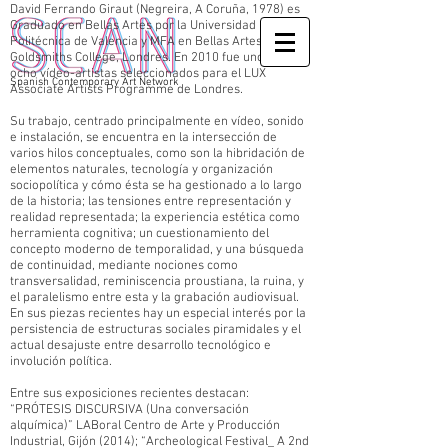
David Ferrando Giraut (Negreira, A Coruña, 1978) es
Graduado en Bellas Artes por la Universidad
Politécnica de Valencia y MFA en Bellas Artes por
Goldsmiths College, Londres. En 2010 fue uno de los
ocho vídeo-artistas seleccionados para el LUX
Spanish Contemporary Art Network
Associate Artists Programme de Londres.
Su trabajo, centrado principalmente en vídeo, sonido
e instalación, se encuentra en la intersección de
varios hilos conceptuales, como son la hibridación de
elementos naturales, tecnología y organización
sociopolítica y cómo ésta se ha gestionado a lo largo
de la historia; las tensiones entre representación y
realidad representada; la experiencia estética como
herramienta cognitiva; un cuestionamiento del
concepto moderno de temporalidad, y una búsqueda
de continuidad, mediante nociones como
transversalidad, reminiscencia proustiana, la ruina, y
el paralelismo entre esta y la grabación audiovisual.
En sus piezas recientes hay un especial interés por la
persistencia de estructuras sociales piramidales y el
actual desajuste entre desarrollo tecnológico e
involución política.
Entre sus exposiciones recientes destacan:
“PRÓTESIS DISCURSIVA (Una conversación
alquímica)” LABoral Centro de Arte y Producción
Industrial, Gijón (2014); “Archeological Festival_ A 2nd