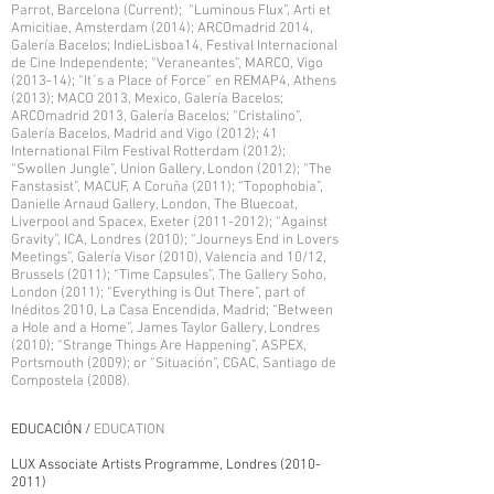
Parrot, Barcelona (Current); “Luminous Flux”, Arti et
Amicitiae, Amsterdam (2014); ARCOmadrid 2014,
Galería Bacelos; IndieLisboa14, Festival Internacional
de Cine Independente; “Veraneantes”, MARCO, Vigo
(2013-14); “It´s a Place of Force” en REMAP4, Athens
(2013); MACO 2013, Mexico, Galería Bacelos;
ARCOmadrid 2013, Galería Bacelos; “Cristalino”,
Galería Bacelos, Madrid and Vigo (2012); 41
International Film Festival Rotterdam (2012);
“Swollen Jungle”, Union Gallery, London (2012); “The
Fanstasist”, MACUF, A Coruña (2011); “Topophobia”,
Danielle Arnaud Gallery, London, The Bluecoat,
Liverpool and Spacex, Exeter
(2011-2012)
; “Against
Gravity”, ICA, Londres (2010); “Journeys End in Lovers
Meetings”, Galería Visor (2010), Valencia and 10/12,
Brussels (2011); “Time Capsules”, The Gallery Soho,
London (2011); “Everything is Out There”, part of
Inéditos 2010, La Casa Encendida, Madrid; “Between
a Hole and a Home”, James Taylor Gallery, Londres
(2010); “Strange Things Are Happening”, ASPEX,
Portsmouth (2009); or “Situación”, CGAC, Santiago de
Compostela (2008).
EDUCACIÓN /
EDUCATION
LUX Associate Artists Programme, Londres
(2010-
2011)