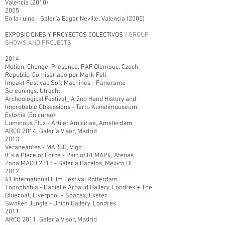
Valencia (2010)
2005
En la ruina - Galería Edgar Neville, Valencia (2005)
EXPOSICIONES Y PROYECTOS COLECTIVOS
/ GROUP
SHOWS AND PROJECTS
2014
Motion, Change, Presence. PAF Olomouc, Czech
Republic. Comisariado por Mark Fell
Impakt Festival: Soft Machines - Panorama
Screenings. Utrecht
Archeological Festival_ A 2nd Hand History and
Improbable Obsessions - Tartu Kunstimuuseum,
Estonia (En curso)
Luminous Flux - Arti et Amicitiae, Amsterdam
ARCO 2014, Galería Visor, Madrid
2013
Veraneantes - MARCO, Vigo
It´s a Place of Force - Part of REMAP4, Atenas
Zona MACO 2013 - Galería Bacelos, Mexico DF
2012
41 International Film Festival Rotterdam
Topophobia - Danielle Arnaud Gallery, Londres + The
Bluecoat, Liverpool + Spacex, Exeter
Swollen Jungle - Union Gallery, Londres
2011
ARCO 2011, Galería Visor, Madrid