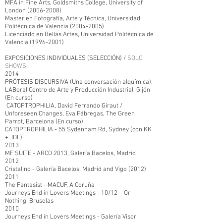
MFA in Fine Arts, Goldsmiths College, University of
London
(2006-2008)
Master en Fotografía, Arte y Técnica, Universidad
Politécnica de Valencia
(2004-2005)
Licenciado en Bellas Artes, Universidad Politécnica de
Valencia
(1996-2001)
EXPOSICIONES INDIVIDUALES (SELECCIÓN) /
SOLO
SHOWS
2014
PRÓTESIS DISCURSIVA (Una conversación alquímica),
LABoral Centro de Arte y Producción Industrial, Gijón
(En curso)
CATOPTROPHILIA, David Ferrando Giraut /
Unforeseen Changes, Eva Fábregas, The Green
Parrot, Barcelona (En curso)
CATOPTROPHILIA - 55 Sydenham Rd, Sydney (con KK
+ JDL)
2013
MF SUITE - ARCO 2013, Galería Bacelos, Madrid
2012
Cristalino - Galería Bacelos, Madrid and Vigo (2012)
2011
The Fantasist - MACUF, A Coruña
Journeys End in Lovers Meetings - 10/12 – Or
Nothing, Bruselas
2010
Journeys End in Lovers Meetings - Galería Visor,