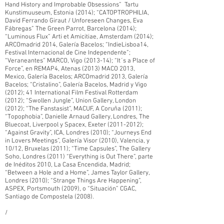
Hand History and Improbable Obsessions” Tartu
Kunstimuuseum, Estonia (2014); “CATOPTROPHILIA,
David Ferrando Giraut / Unforeseen Changes, Eva
Fábregas” The Green Parrot, Barcelona (2014);
“Luminous Flux” Arti et Amicitiae, Amsterdam (2014);
ARCOmadrid 2014, Galería Bacelos; “IndieLisboa14,
Festival Internacional de Cine Independente”;
“Veraneantes” MARCO, Vigo (2013-14); “It´s a Place of
Force”, en REMAP4, Atenas (2013) MACO 2013,
Mexico, Galería Bacelos; ARCOmadrid 2013, Galería
Bacelos; “Cristalino”, Galería Bacelos, Madrid y Vigo
(2012); 41 International Film Festival Rotterdam
(2012); “Swollen Jungle”, Union Gallery, London
(2012); “The Fanstasist”, MACUF, A Coruña (2011);
“Topophobia”, Danielle Arnaud Gallery, Londres, The
Bluecoat, Liverpool y Spacex, Exeter
(2011-2012)
;
“Against Gravity”, ICA, Londres (2010); “Journeys End
in Lovers Meetings”, Galería Visor (2010), Valencia, y
10/12, Bruxelas (2011); “Time Capsules”, The Gallery
Soho, Londres (2011) “Everything is Out There”, parte
de Inéditos 2010, La Casa Encendida, Madrid;
“Between a Hole and a Home”, James Taylor Gallery,
Londres (2010); “Strange Things Are Happening”,
ASPEX, Portsmouth (2009), o “Situación” CGAC,
Santiago de Compostela (2008).
/