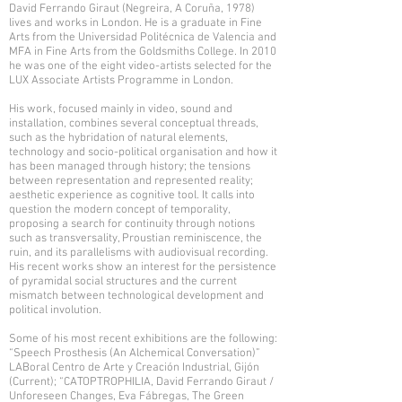
David Ferrando Giraut (Negreira, A Coruña, 1978)
lives and works in London. He is a graduate in Fine
Arts from the Universidad Politécnica de Valencia and
MFA in Fine Arts from the Goldsmiths College. In 2010
he was one of the eight video-artists selected for the
LUX Associate Artists Programme in London.
His work, focused mainly in video, sound and
installation, combines several conceptual threads,
such as the hybridation of natural elements,
technology and socio-political organisation and how it
has been managed through history; the tensions
between representation and represented reality;
aesthetic experience as cognitive tool. It calls into
question the modern concept of temporality,
proposing a search for continuity through notions
such as transversality, Proustian reminiscence, the
ruin, and its parallelisms with audiovisual recording.
His recent works show an interest for the persistence
of pyramidal social structures and the current
mismatch between technological development and
political involution.
Some of his most recent exhibitions are the following:
“Speech Prosthesis (An Alchemical Conversation)”
LABoral Centro de Arte y Creación Industrial, Gijón
(Current); “CATOPTROPHILIA, David Ferrando Giraut /
Unforeseen Changes, Eva Fábregas, The Green