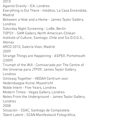
2010
Against Gravity - ICA, Londres
Everything is Out There - Inéditos, La Casa Encendida,
Madrid
Between a Hole and a Home - James Taylor Gallery,
Londres
Saturday Night Screening - LoBe, Berlin
TOPSY - SAM Gallery, North American-Chilean
Institute of Culture, Santiago, Chile and Six D.O.G.S.,
Atenas
ARCO 2010, Galería Visor, Madrid
2009
Strange Things are Happening - ASPEX, Portsmouth
(2009)
Triumph of the Will - Comisariado por The Centre of
the Universe para JTP09, James Taylor Gallery,
Londres
(Un)easy Together - HEDAH Centrum voor
Hedendaagse Kunst, Maastricht
Noble Intent - Five Years, Londres
Modern Times - Vegas Gallery, Londres
Notes From the Underground - James Taylor Gallery,
Londres
2008
Situación - CGAC, Santiago de Compostela
Talent Latent - SCAN Manifestació Fotogràfica,
Tarragona
NO BORDERS (Just N.E.W.S.) - La Centrale Electrique,