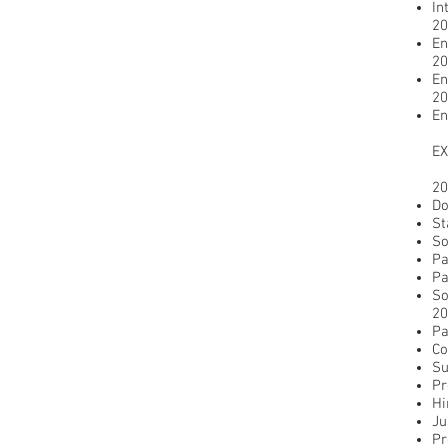
In
20
En
20
En
20
En
EX
20
Do
St
So
Pa
Pa
So
20
Pa
Co
Su
Pr
Hi
Ju
Pr