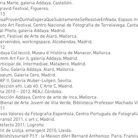
ria Marte, galería Addaya, Castellón.
gravid Festival, Figueres.
13
isaProvénDunhaEsperaQueSubitamenteSeResolveEnNada, Espazo mi
oto Art Festival, Centro Nacional de Fotografía de Torrelavega, Canta
äl Photo, galería Addaya, Madrid.
art, Festival de Arte de Alaró, Mallorca.
tervenidos, workingspace, Alcobendas, Madrid.
12
daya Col·lecció, Museu d´Història de Manacor, Mallorca.
mm Art Fair II, galería Addaya, Madrid.
rticipar.de, Intermediae, Matadero. Madrid.
-Situ, Galería Addaya, Alaró, Mallorca.
seum, Galería Cero, Madrid.
IAP II, Galería Wuber-Lutgen, Sevilla.
lección efti. Lab 40. C Arte C, Madrid.
ta 2010 – 2012, REAJ, Córdoba.
lección Addaya, Centro de arte de Inca, Mallorca.
 Bienal de Arte Jovem de Vila Verde, Biblioteca Professor Machado Vil
11
vos Valores da Fotografia Espanhola, Centro Portugués de Fotografía
transit 2011, c art c, Madrid.
tefacto 2011, Logroño.
tit de Llotja, emergent 2010, Lleida.
blishityourself P.I.Y , la Maison d'Art Bernard Anthonioz, Paris. Francia