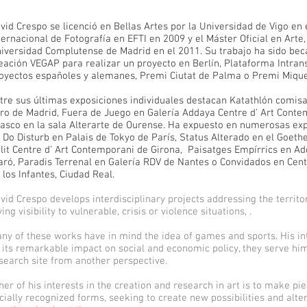
vid Crespo se licenció en Bellas Artes por la Universidad de Vigo en 
ternacional de Fotografía en EFTI en 2009 y el Máster Oficial en Arte,
iversidad Complutense de Madrid en el 2011. Su trabajo ha sido bec
eación VEGAP para realizar un proyecto en Berlín, Plataforma Intrans
oyectos españoles y alemanes, Premi Ciutat de Palma o Premi Mique
tre sus últimas exposiciones individuales destacan Katathlón comis
ro de Madrid, Fuera de Juego en Galería Addaya Centre d' Art Conte
asco en la sala Alterarte de Ourense. Ha expuesto en numerosas exp
 Do Disturb en Palais de Tokyo de París, Status Alterado en el Goethe
lit Centre d' Art Contemporani de Girona, Paisatges Empírrics en A
aró, Paradis Terrenal en Galería RDV de Nantes o Convidados en Cent
 los Infantes, Ciudad Real.
vid Crespo develops interdisciplinary projects addressing the territor
ving visibility to vulnerable, crisis or violence situations, .
ny of these works have in mind the idea of games and sports. His inter
 its remarkable impact on social and economic policy, they serve hi
search site from another perspective.
her of his interests in the creation and research in art is to make p
cially recognized forms, seeking to create new possibilities and alter