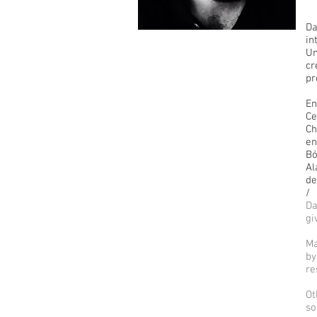
Da
in
Un
cr
pr
En
Ce
Ch
en
Bó
Al
de
/
Da
gi
Ma
by
re
Ot
so