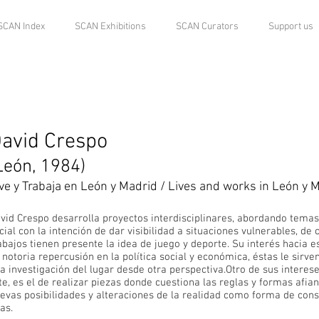
SCAN Index
SCAN Exhibitions
SCAN Curators
Support us
avid Crespo
León, 1984)
ve y Trabaja en León y Madrid / Lives and works in León y 
vid Crespo desarrolla proyectos interdisciplinares, abordando temas r
cial con la intención de dar visibilidad a situaciones vulnerables, de 
abajos tienen presente la idea de juego y deporte. Su interés hacia e
 notoria repercusión en la política social y económica, éstas le sirv
a investigación del lugar desde otra perspectiva.Otro de sus interese
te, es el de realizar piezas donde cuestiona las reglas y formas afi
evas posibilidades y alteraciones de la realidad como forma de con
las.