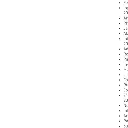
Fe
In
20
Ar
Ph
Jä
Al
In
20
Ad
Ro
Pa
In
Mu
JI
Co
Ru
Co
7ª
20
No
in
Ar
Pa
pu