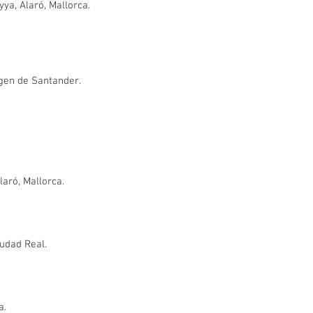
ya, Alaró, Mallorca.
agen de Santander.
aró, Mallorca.
iudad Real.
a.