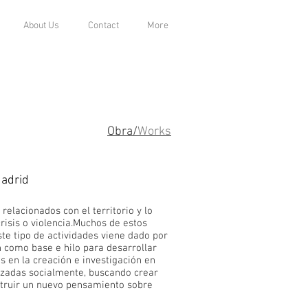
About Us
Contact
More
Obra/
Works
Madrid
elacionados con el territorio y lo
crisis o violencia.Muchos de estos
ste tipo de actividades viene dado por
en como base e hilo para desarrollar
s en la creación e investigación en
anzadas socialmente, buscando crear
struir un nuevo pensamiento sobre