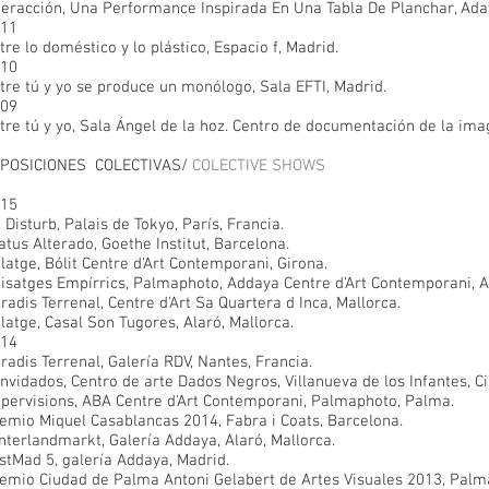
teracción, Una Performance Inspirada En Una Tabla De Planchar, Aday
11
tre lo doméstico y lo plástico, Espacio f, Madrid.
10
tre tú y yo se produce un monólogo, Sala EFTI, Madrid.
09
tre tú y yo, Sala Ángel de la hoz. Centro de documentación de la im
POSICIONES COLECTIVAS/
COLECTIVE SHOWS
15
 Disturb, Palais de Tokyo, París, Francia.
atus Alterado, Goethe Institut, Barcelona.
latge, Bólit Centre d'Art Contemporani, Girona.
isatges Empírrics, Palmaphoto, Addaya Centre d'Art Contemporani, Al
radis Terrenal, Centre d'Art Sa Quartera d Inca, Mallorca.
latge, Casal Son Tugores, Alaró, Mallorca.
14
radis Terrenal, Galería RDV, Nantes, Francia.
nvidados, Centro de arte Dados Negros, Villanueva de los Infantes, C
pervisions, ABA Centre d'Art Contemporani, Palmaphoto, Palma.
emio Miquel Casablancas 2014, Fabra i Coats, Barcelona.
nterlandmarkt, Galería Addaya, Alaró, Mallorca.
stMad 5, galería Addaya, Madrid.
emio Ciudad de Palma Antoni Gelabert de Artes Visuales 2013, Palm