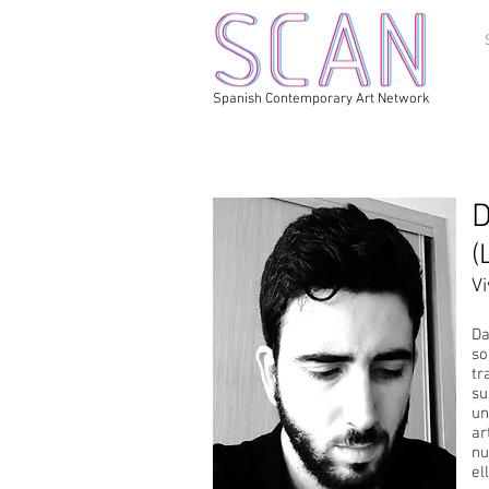
Spanish Contemporary Art Network
D
(
Vi
Da
so
tr
su
un
ar
nu
el