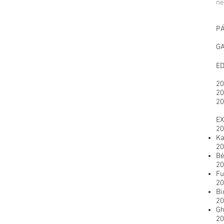
ne
PÁ
GA
E
20
20
20
EX
20
Ka
20
Bé
20
Fu
20
Bi
20
Gh
20