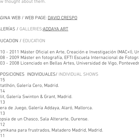
w thought about them.
GINA WEB / WEB PAGE:
DAVID CRESPO
LERÍAS /
GALLERIES
:
ADDAYA
ART
DUCACION /
EDUCATION
10 - 2011 Máster Oficial en Arte, Creación e Investigación (MAC+I), 
08 - 2009 Máster en fotografía, EFTI Escuela Internacional de Fotogra
03 - 2008 Licenciado en Bellas Artes, Universidad de Vigo, Pontevedr
POSICIONES INDIVIDUALES/
INDIVIDUAL SHOWS
15
tatlhón, Galería Cero, Madrid.
14
lit, Galería Swinton & Grant, Madrid.
13
era de Juego, Galería Addaya, Alaró, Mallorca.
13
opsia de un Chasco, Sala Alterarte, Ourense.
12
ymkana para frustrados, Matadero Madrid, Madrid.
11