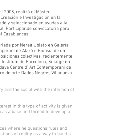
el 2008, realizó el Máster
 Creación e Investigación en la
ado y seleccionado en ayudas a la
it, Participar.de convocatoria para
l Casablancas.
ariada por Nerea Ubieto en Galería
mporani de Alaró o Biopsia de un
osiciones colectivas, recientemente
 Institute de Barcelona, Solatge en
ddaya Centre d' Art Contemporani de
ro de arte Dados Negros, Villanueva
y and the social with the intention of
est in this type of activity is given
m as a base and thread to develop a
ieces where he questions rules and
ations of reality as a way to build a