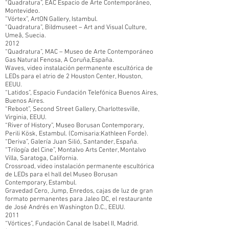
“Quadratura”, EAC Espacio de Arte Contemporáneo,
Montevideo.
”Vórtex”, ArtON Gallery, Istambul.
“Quadratura”, Bildmuseet – Art and Visual Culture,
Umeå, Suecia.
2012
“Quadratura”, MAC – Museo de Arte Contemporáneo
Gas Natural Fenosa, A Coruña,España.
Waves, video instalación permanente escultórica de
LEDs para el atrio de 2 Houston Center, Houston,
EEUU.
“Latidos”, Espacio Fundación Telefónica Buenos Aires,
Buenos Aires.
“Reboot”, Second Street Gallery, Charlottesville,
Virginia, EEUU.
“River of History”, Museo Borusan Contemporary,
Perili Kösk, Estambul. (Comisaria:Kathleen Forde).
“Deriva”, Galería Juan Silió, Santander, España.
“Trilogía del Cine”, Montalvo Arts Center, Montalvo
Villa, Saratoga, California.
Crossroad, video instalación permanente escultórica
de LEDs para el hall del Museo Borusan
Contemporary, Estambul.
Gravedad Cero, Jump, Enredos, cajas de luz de gran
formato permanentes para Jaleo DC, el restaurante
de José Andrés en Washington D.C., EEUU.
2011
“Vórtices”, Fundación Canal de Isabel II, Madrid.