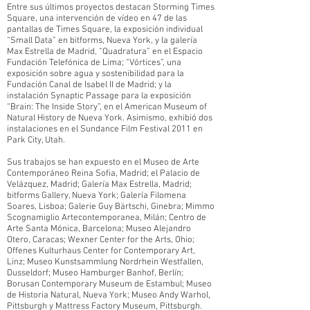
Entre sus últimos proyectos destacan Storming Times
Square, una intervención de vídeo en 47 de las
pantallas de Times Square, la exposición individual
“Small Data” en bitforms, Nueva York, y la galería
Max Estrella de Madrid, “Quadratura” en el Espacio
Fundación Telefónica de Lima; “Vórtices”, una
exposición sobre agua y sostenibilidad para la
Fundación Canal de Isabel II de Madrid; y la
instalación Synaptic Passage para la exposición
“Brain: The Inside Story”, en el American Museum of
Natural History de Nueva York. Asimismo, exhibió dos
instalaciones en el Sundance Film Festival 2011 en
Park City, Utah.
Sus trabajos se han expuesto en el Museo de Arte
Contemporáneo Reina Sofia, Madrid; el Palacio de
Velázquez, Madrid; Galería Max Estrella, Madrid;
bitforms Gallery, Nueva York; Galería Filomena
Soares, Lisboa; Galerie Guy Bärtschi, Ginebra; Mimmo
Scognamiglio Artecontemporanea, Milán; Centro de
Arte Santa Mónica, Barcelona; Museo Alejandro
Otero, Caracas; Wexner Center for the Arts, Ohio;
Offenes Kulturhaus Center for Contemporary Art,
Linz; Museo Kunstsammlung Nordrhein Westfallen,
Dusseldorf; Museo Hamburger Banhof, Berlín;
Borusan Contemporary Museum de Estambul; Museo
de Historia Natural, Nueva York; Museo Andy Warhol,
Pittsburgh y Mattress Factory Museum, Pittsburgh.