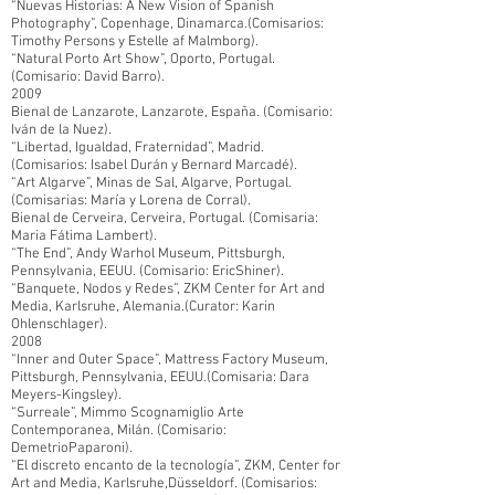
“Nuevas Historias: A New Vision of Spanish
Photography”, Copenhage, Dinamarca.(Comisarios:
Timothy Persons y Estelle af Malmborg).
“Natural Porto Art Show”, Oporto, Portugal.
(Comisario: David Barro).
2009
Bienal de Lanzarote, Lanzarote, España. (Comisario:
Iván de la Nuez).
“Libertad, Igualdad, Fraternidad”, Madrid.
(Comisarios: Isabel Durán y Bernard Marcadé).
“Art Algarve”, Minas de Sal, Algarve, Portugal.
(Comisarias: María y Lorena de Corral).
Bienal de Cerveira, Cerveira, Portugal. (Comisaria:
Maria Fátima Lambert).
“The End”, Andy Warhol Museum, Pittsburgh,
Pennsylvania, EEUU. (Comisario: EricShiner).
“Banquete, Nodos y Redes”, ZKM Center for Art and
Media, Karlsruhe, Alemania.(Curator: Karin
Ohlenschlager).
2008
“Inner and Outer Space”, Mattress Factory Museum,
Pittsburgh, Pennsylvania, EEUU.(Comisaria: Dara
Meyers-Kingsley).
“Surreale”, Mimmo Scognamiglio Arte
Contemporanea, Milán. (Comisario:
DemetrioPaparoni).
“El discreto encanto de la tecnología”, ZKM, Center for
Art and Media, Karlsruhe,Düsseldorf. (Comisarios: