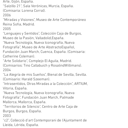
Arte, Gijón, España.
“Salzillo 21”, Sala Verónicas, Murcia, España.
(Comisaria: Lorena Corral).
2006
“Miradas y Visiones”, Museo de Arte Contemporáneo
Reina Sofia, Madrid.
2005
“Lenguajes y Sentidos”, Colección Caja de Burgos,
Museo de la Pasión, Valladolid,España.
“Nueva Tecnología, Nueva Iconografía, Nueva
Fotografía”, Museo de Arte AbstractoEspañol,
Fundación Juan March, Cuenca, España. (Comisaria:
Catherine Coleman).
“Arte Solidario”, Complejo El Aguila, Madrid.
(Comisarios: Tino Callabuich y RosalindWillimans).
2004
“La Alegría de mis Sueños”, Bienal de Sevilla, Sevilla.
(Comisario: Harald Szeeman).
“Intrasentidos, Otras Miradas a la Colección”, ARTIUM,
Vitoria, España.
“Nueva Tecnología, Nueva Iconografía, Nueva
Fotografía”, Fundación Juan March, Palmade
Mallorca, Mallorca, España.
“Territorios de Silencio”, Centro de Arte Caja de
Burgos, Burgos, España.
2003
“c2”, Collecció d’art Contemporani de l’Ajuntament de
Lleida, Lérida, España.