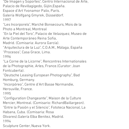
“De Imagen y Soportes”, Centro Internacional de Arte,
Palacio de Revillagigedo, Gijón,España.
Espace d’Art Yvonamor Palix, París.
Galería Wolfgang Gmyrek, Düsseldorf.
1997
“Les Incorporels”, Marché Bonsecours, Mois de la
Photo a Montreal, Montreal
“En la Piel del Toro”, Palacio de Velazquez, Museo de
Arte Contemporáneo Reina Sofia,
Madrid. (Comisaria: Aurora García).
“Arquitectura de la Luz”, C.O.A.M., Málaga, España
“Procesos”, Casa Grace, Lima.
1996
“La Corne de la Licorne”, Rencontres Internationales
de la Photographie, Arles, France.(Curator: Joan
Fontcuberta).
“Deutsche Leasing European Photography”, Bad
Homburg, Germany.
“Incorpóreo”, Centre d’Art Basse Normandie,
Herouville, France.
1995
“Configuration Changeante”, Maison de la Culture
Mercier, Montreal. (Comisario: RichardBaillargeon).
“Entre la Pasión y el Silencio”, Fototeca Nacional, La
Habana, Cuba. (Comisaria: Rosa
Olivares).Galería Elba Benitez, Madrid.
1994
Sculpture Center, Nueva York.