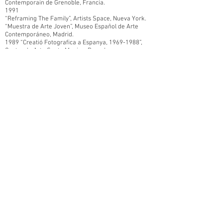
Contemporain de Grenoble, Francia.
1991
“Reframing The Family”, Artists Space, Nueva York.
“Muestra de Arte Joven”, Museo Español de Arte
Contemporáneo, Madrid.
1989 “Creatió Fotografica a Espanya,
1969-1988
”,
Centro de Arte Santa Monica, Barcelona.
1988 “Creation Photographique en Espagne,
1969-
1988
”, Musée Cantini, Marsella, Francia.
1987 “After Franco: A New Generation of Spanish
Photography”, Marcuse Pfeifer Gallery,
Nueva York. (Comisario: Chantal Grande).
“Body and Soul”, Rencontres Internationales de
Photographie, Arles, Francia.
“Haute Sensibilité: Six Photographes Espagnols”,
Galerie d’Art Contemporain du Centre
Saint-Vincent, Herblay, Francia.
1986
Perspektief Gallery, Rotterdam.
1985
“Five Young Spanish Photographers”, Galerie Seguier,
París.
“La Fotografía en el Museo”, Museo Español de Arte
Contemporáneo, Madrid
PREMIOS /
PRIZES
2012 Residencia para investigación arte y tecnología