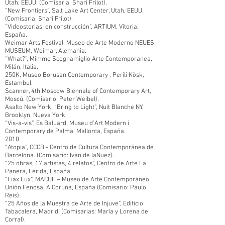
Utah, EEUU. (Comisaria: Shari Frilot).
“New Frontiers”, Salt Lake Art Center, Utah, EEUU.
(Comisaria: Shari Frilot).
“Videostorias: en construcción”, ARTIUM, Vitoria,
España.
Weimar Arts Festival, Museo de Arte Moderno NEUES
MUSEUM, Weimar, Alemania.
“What?”, Mimmo Scognamiglio Arte Contemporanea,
Milán, Italia.
250K, Museo Borusan Contemporary , Perili Kösk,
Estambul.
Scanner, 4th Moscow Biennale of Contemporary Art,
Moscú. (Comisario: Peter Weibel).
Asalto New York, “Bring to Light”, Nuit Blanche NY,
Brooklyn, Nueva York.
“Vis-a-vis”, Es Baluard, Museu d’Art Modern i
Contemporary de Palma. Mallorca, España.
2010
“Atopia”, CCCB - Centro de Cultura Contemporánea de
Barcelona. (Comisario: Ivan de laNuez).
“25 obras, 17 artistas, 4 relatos”, Centro de Arte La
Panera, Lérida, España.
“Fiax Lux”, MACUF – Museo de Arte Contemporáneo
Unión Fenosa, A Coruña, España.(Comisario: Paulo
Reis).
“25 Años de la Muestra de Arte de Injuve”, Edificio
Tabacalera, Madrid. (Comisarias: María y Lorena de
Corral).