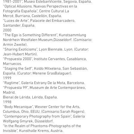
1981-2001
”, Museo EstebanVicente, Segovia, España.
“Optical Allusions. Nuevas Perspectivas en la
Fotografía Española”, Centre Cultural La
Mercé, Burriana, Castellón, España.
“Luces de Arte”, Palacete del Embarcadero,
Santander, España.
2000
“The Ego is Something Different”, Kunstsammlung
Nordrhein Westfalen Museum,Düsseldorf. (Comisario:
Armin Zweite).
“Sharing Exoticisms”, Lyon Biennale, Lyon. (Curator:
Jean-Hubert Martin).
“Propuesta 2000”, Instituto Cervantes, Casablanca,
Marruecos.
“Staging the Self”, Koldo Mitxelena, San Sebastián,
España. (Curator: Menene GrasBalaguer).
1999
“Ragtime”, Galería Estrany De la Mota, Barcelona.
“Propuesta 99”, Museum de Arte Contemporáneo,
Madrid.
Bienal de Lérida, Lérida, España.
1998
“Body Mecanique”, Wexner Center for the Arts,
Columbus, Ohio, EEUU. (Comisario:Sarah Rogers).
“Contemporary Photography from Spain”, Galería
Wolfgang Gmyrek, Düsseldorf.
“In the Realm of Phantoms-Photographs of the
Invisible”, Kunsthalle Krems, Austria.