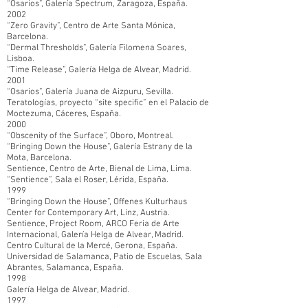
“Osarios”, Galería Spectrum, Zaragoza, España.
2002
“Zero Gravity”, Centro de Arte Santa Mónica,
Barcelona.
“Dermal Thresholds”, Galería Filomena Soares,
Lisboa.
“Time Release”, Galería Helga de Alvear, Madrid.
2001
“Osarios”, Galería Juana de Aizpuru, Sevilla.
Teratologías, proyecto “site specific” en el Palacio de
Moctezuma, Cáceres, España.
2000
“Obscenity of the Surface”, Oboro, Montreal.
“Bringing Down the House”, Galería Estrany de la
Mota, Barcelona.
Sentience, Centro de Arte, Bienal de Lima, Lima.
“Sentience”, Sala el Roser, Lérida, España.
1999
“Bringing Down the House”, Offenes Kulturhaus
Center for Contemporary Art, Linz, Austria.
Sentience, Project Room, ARCO Feria de Arte
Internacional, Galería Helga de Alvear, Madrid.
Centro Cultural de la Mercé, Gerona, España.
Universidad de Salamanca, Patio de Escuelas, Sala
Abrantes, Salamanca, España.
1998
Galería Helga de Alvear, Madrid.
1997