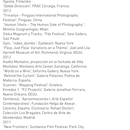
Tapiola, Finlandia
“Doble Dirección”, FRAC Córcega, Francia.
2013
"Trination - Pingyao International Photography
Festival'', Pingyao, China
‘’Human Shots – The Human Side of Photography’’,
Mimmo Scognamiglio, Milán
Sikka Magnum y Tracks, ‘’File Festival’’, Sesi Gallery,
Sao Paulo
Spin, ‘’video_dumbo’’, Eyebeam, Nueva York
“Flow, Just Flow: Variations on a Theme”, Joel and Lila
Harnett Museum of Art, Richmond, Virginia, EEUU.
2012
Asalto Montalvo, proyección en la fachada de Villa
Montalvo, Montalvo Arts Center,Saratoga, California.
“World on a Wire”, bitforms Gallery, Nueva York.
“Behind the Curtain”, Galería Pelaires, Palma de
Mallorca, España.
Scanner, “Mapping Festival”, Ginebra.
Enredos 1, “P.2 Projects”, Galería Jonathan Ferrara,
Nueva Orleans, EEUU.
Sentience, “Aproximaciones I, Arte Español
Contemporáneo”, Fundación Helga de Alvear,
Cáceres, España. (Comisario: Rafael Doctor).
Colección Los Bragales, Centro de Arte de
Alcobendas, Madrid.
2011
“New Frontiers”, Sundance Film Festival, Park City,