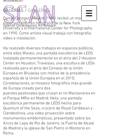
GALERÍAS /
GALLERIES
:
Daniel Canogar (Madrid, 1964) recibió un master con
especialización en fotografía de la New York
Spanish Contemporary Art Network
University y el International Center for Photography
en 1990. Como artista visual trabaja con fotografía,
video e instalación.
Ha realizado diversos trabajos en espacios públicos,
entre ellos Waves, una pantalla escultórica de LEDS
instalada permanentemente en el atrio del 2 Houston
Center en Houston; Travesías, una escultura de LEDs
realizada para el atrio del Consejo de la Unión
Europea en Bruselas con motivo de la presidencia
española de la Unión Europea en el 2010;
Constelaciones, el mosaico fotográfico más grande
de Europa creado para dos
puentes peatonales que cruzan el río Manzanares en
el Parque MRio en Madrid; Helix, una pantalla
escultórica permanente de LEDS hecha para
Quantum of the Seas, crucero de Royal Caribbean y
Clandestinos, una video proyección sobre
monumentos emblemáticos, presentado sobre los
Arcos de Lapa de Rio de Janeiro, la Puerta de Alcalá
de Madrid y la iglesia de San Pietro in Montorio en
Roma.