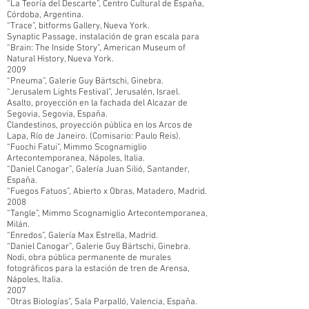
“La Teoría del Descarte”, Centro Cultural de España,
Córdoba, Argentina.
“Trace”, bitforms Gallery, Nueva York.
Synaptic Passage, instalación de gran escala para
“Brain: The Inside Story”, American Museum of
Natural History, Nueva York.
2009
“Pneuma”, Galerie Guy Bärtschi, Ginebra.
“Jerusalem Lights Festival”, Jerusalén, Israel.
Asalto, proyección en la fachada del Alcazar de
Segovia, Segovia, España.
Clandestinos, proyección pública en los Arcos de
Lapa, Río de Janeiro. (Comisario: Paulo Reis).
“Fuochi Fatui”, Mimmo Scognamiglio
Artecontemporanea, Nápoles, Italia.
“Daniel Canogar”, Galería Juan Silió, Santander,
España.
“Fuegos Fatuos”, Abierto x Obras, Matadero, Madrid.
2008
“Tangle”, Mimmo Scognamiglio Artecontemporanea,
Milán.
“Enredos”, Galería Max Estrella, Madrid.
“Daniel Canogar”, Galerie Guy Bärtschi, Ginebra.
Nodi, obra pública permanente de murales
fotográficos para la estación de tren de Arensa,
Nápoles, Italia.
2007
“Otras Biologías”, Sala Parpalló, Valencia, España.