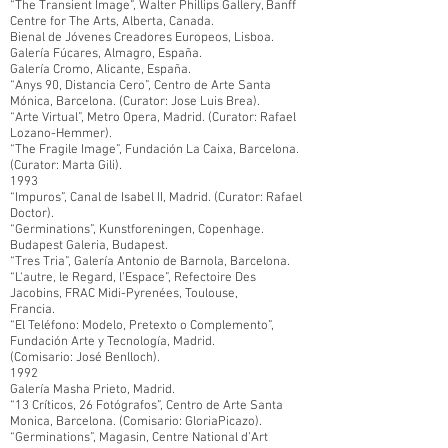
“The Transient Image”, Walter Phillips Gallery, Banff
Centre for The Arts, Alberta, Canada.
Bienal de Jóvenes Creadores Europeos, Lisboa.
Galería Fúcares, Almagro, España.
Galería Cromo, Alicante, España.
“Anys 90, Distancia Cero”, Centro de Arte Santa
Mónica, Barcelona. (Curator: Jose Luis Brea).
“Arte Virtual”, Metro Opera, Madrid. (Curator: Rafael
Lozano-Hemmer).
“The Fragile Image”, Fundación La Caixa, Barcelona.
(Curator: Marta Gili).
1993
“Impuros”, Canal de Isabel II, Madrid. (Curator: Rafael
Doctor).
“Germinations”, Kunstforeningen, Copenhage.
Budapest Galeria, Budapest.
“Tres Tria”, Galería Antonio de Barnola, Barcelona.
“L‘autre, le Regard, l’Espace”, Refectoire Des
Jacobins, FRAC Midi-Pyrenées, Toulouse,
Francia.
“El Teléfono: Modelo, Pretexto o Complemento”,
Fundación Arte y Tecnología, Madrid.
(Comisario: José Benlloch).
1992
Galería Masha Prieto, Madrid.
“13 Críticos, 26 Fotógrafos”, Centro de Arte Santa
Monica, Barcelona. (Comisario: GloriaPicazo).
“Germinations”, Magasin, Centre National d’Art