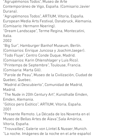
“Agrupémonos Todos”, Museo de Arte
Contemporáneo de Vigo, España. (Comisario:Javier
Durana).
“Agrupémonos Todos”, ARTIUM, Vitoria, España.
European Media Arts Festival, Osnabruck, Alemania.
(Comisario: Hermann Noering).
“Dream Landscape”, Terme Regina, Montecatini,
Italia.
2002
“Big Sur”, Hamburger Banhof Museum, Berlín.
(Comisarios: Enrique Juncosa y JoachimJaeger).
“Todo Fluye”, Centro Conde Duque, Madrid.
(Comisarios: Karin Ohlenshlager y Luis Rico).
“Printemps de Septembre”, Toulouse, Francia.
(Comisaria: Marta Gili).
“Parole de Peau”, Museo de la Civilización, Ciudad de
Quebec, Quebec.
“Madrid al Descubierto”, Comunidad de Madrid,
Madrid.
“The Nude in 20th Century Art”, Kunsthalle Emden,
Emden, Alemania.
“Gótico pero Exótico”, ARTIUM, Vitoria, España.
2001
“Presente Remoto. La Década de los Noventa en el
Museo de Bellas Artes de Álava”,Sala Amárica,
Vitoria, España.
“Trouvailles”, Galerie von Liintel & Nusser, Munich.
“La noche. Imágenes de la noche en el arte español