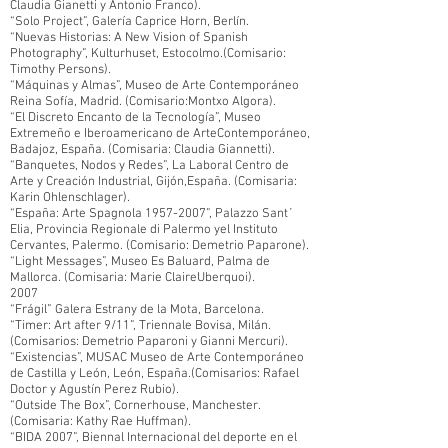
Claudia Gianetti y Antonio Franco).
“Solo Project”, Galería Caprice Horn, Berlín.
“Nuevas Historias: A New Vision of Spanish
Photography”, Kulturhuset, Estocolmo.(Comisario:
Timothy Persons).
“Máquinas y Almas”, Museo de Arte Contemporáneo
Reina Sofía, Madrid. (Comisario:Montxo Algora).
“El Discreto Encanto de la Tecnología”, Museo
Extremeño e Iberoamericano de ArteContemporáneo,
Badajoz, España. (Comisaria: Claudia Giannetti).
“Banquetes, Nodos y Redes”, La Laboral Centro de
Arte y Creación Industrial, Gijón,España. (Comisaria:
Karin Ohlenschlager).
“España: Arte Spagnola
1957-2007
”, Palazzo Sant´
Elia, Provincia Regionale di Palermo yel Instituto
Cervantes, Palermo. (Comisario: Demetrio Paparone).
“Light Messages”, Museo Es Baluard, Palma de
Mallorca. (Comisaria: Marie ClaireUberquoi).
2007
“Frágil” Galera Estrany de la Mota, Barcelona.
“Timer: Art after 9/11”, Triennale Bovisa, Milán.
(Comisarios: Demetrio Paparoni y Gianni Mercuri).
“Existencias”, MUSAC Museo de Arte Contemporáneo
de Castilla y León, León, España.(Comisarios: Rafael
Doctor y Agustín Perez Rubio).
“Outside The Box”, Cornerhouse, Manchester.
(Comisaria: Kathy Rae Huffman).
“BIDA 2007”, Biennal Internacional del deporte en el