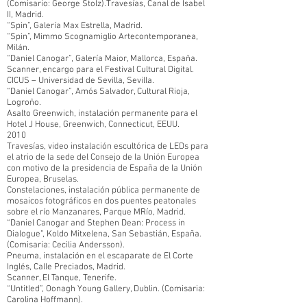
(Comisario: George Stolz).Travesías, Canal de Isabel
II, Madrid.
“Spin”, Galería Max Estrella, Madrid.
“Spin”, Mimmo Scognamiglio Artecontemporanea,
Milán.
“Daniel Canogar”, Galería Maior, Mallorca, España.
Scanner, encargo para el Festival Cultural Digital.
CICUS – Universidad de Sevilla, Sevilla.
“Daniel Canogar”, Amós Salvador, Cultural Rioja,
Logroño.
Asalto Greenwich, instalación permanente para el
Hotel J House, Greenwich, Connecticut, EEUU.
2010
Travesías, video instalación escultórica de LEDs para
el atrio de la sede del Consejo de la Unión Europea
con motivo de la presidencia de España de la Unión
Europea, Bruselas.
Constelaciones, instalación pública permanente de
mosaicos fotográficos en dos puentes peatonales
sobre el río Manzanares, Parque MRío, Madrid.
“Daniel Canogar and Stephen Dean: Process in
Dialogue”, Koldo Mitxelena, San Sebastián, España.
(Comisaria: Cecilia Andersson).
Pneuma, instalación en el escaparate de El Corte
Inglés, Calle Preciados, Madrid.
Scanner, El Tanque, Tenerife.
“Untitled”, Oonagh Young Gallery, Dublin. (Comisaria:
Carolina Hoffmann).