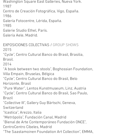
Washington Square East Galleries, Nueva York.
1987
Centro de Creación Fotográfica, Vigo, España.
1986
Galería Fotocentre, Lérida, España.
1985
Galerie Studio Ethel, París.
Galería Aele, Madrid.
EXPOSICIONES COLECTIVAS /
GROUP SHOWS
2015
“Cycle”, Centro Cultural Banco do Brasil, Brasilia,
Brasil.
2014
“A book between two stools”, Boghossian Foundation,
Villa Empain, Bruselas, Bélgica
“Cycle”, Centro Cultural Banco do Brasil, Belo
Horizonte, Brasil
“Pure Water”, Lentos Kunstmuseum, Linz, Austria
“Cycle”, Centro Cultural Banco do Brasil, Sao Paulo,
Brazil
“Collective III”, Gallery Guy Bärtschi, Geneva,
Switzerland
“Icastica”, Arezzo, Italia
“Metrópolis”, Fundación Canal, Madrid
“Bienal de Arte Contemporáneo Fundación ONCE”,
CentroCentro Cibeles, Madrid
“The Saastamoinen Foundation Art Collection”, EMMA,