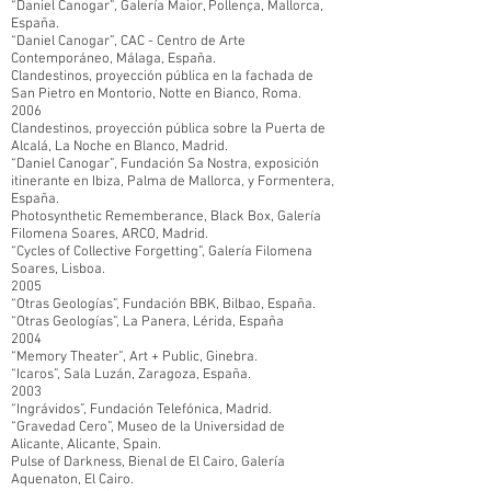
“Daniel Canogar”, Galería Maior, Pollença, Mallorca,
España.
“Daniel Canogar”, CAC - Centro de Arte
Contemporáneo, Málaga, España.
Clandestinos, proyección pública en la fachada de
San Pietro en Montorio, Notte en Bianco, Roma.
2006
Clandestinos, proyección pública sobre la Puerta de
Alcalá, La Noche en Blanco, Madrid.
“Daniel Canogar”, Fundación Sa Nostra, exposición
itinerante en Ibiza, Palma de Mallorca, y Formentera,
España.
Photosynthetic Rememberance, Black Box, Galería
Filomena Soares, ARCO, Madrid.
“Cycles of Collective Forgetting”, Galería Filomena
Soares, Lisboa.
2005
“Otras Geologías”, Fundación BBK, Bilbao, España.
“Otras Geologías”, La Panera, Lérida, España
2004
“Memory Theater”, Art + Public, Ginebra.
“Icaros”, Sala Luzán, Zaragoza, España.
2003
“Ingrávidos”, Fundación Telefónica, Madrid.
“Gravedad Cero”, Museo de la Universidad de
Alicante, Alicante, Spain.
Pulse of Darkness, Bienal de El Cairo, Galería
Aquenaton, El Cairo.