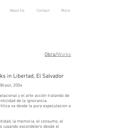
About Us
Contact
More
Obra/
Works
ks in Libertad, El Salvador
Brasil, 2004
relacional y el arte acción tratando de
nticidad de la ignorancia.
titica va desde la pura especulacion a
ntidad, la memoria, el consumo, el
omo jugando escondelero desde el