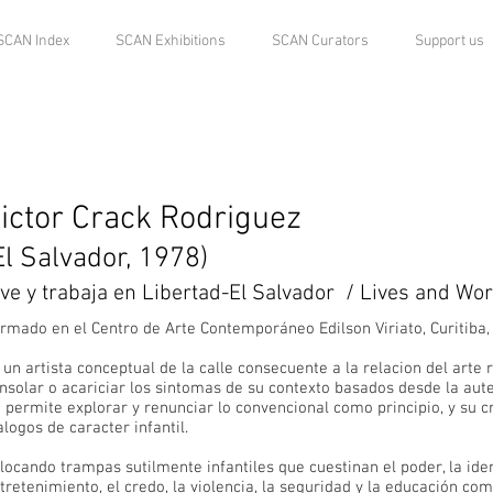
SCAN Index
SCAN Exhibitions
SCAN Curators
Support us
ictor Crack Rodriguez
El Salvador, 1978)
ive y trabaja en Libertad-El Salvador / Lives and Wor
rmado en el Centro de Arte Contemporáneo Edilson Viriato, Curitiba, 
 un artista conceptual de la calle consecuente a la relacion del arte 
nsolar o acariciar los sintomas de su contexto basados desde la aute
 permite explorar y renunciar lo convencional como principio, y su cr
alogos de caracter infantil.
locando trampas sutilmente infantiles que cuestinan el poder, la ide
tretenimiento, el credo, la violencia, la seguridad y la educación c