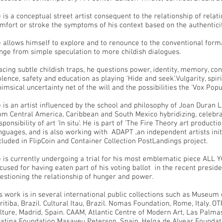
 is a conceptual street artist consequent to the relationship of relati
mfort or stroke the symptoms of his context based on the authenticit
 allows himself to explore and to renounce to the conventional form
nge from simple speculation to more childish dialogues.
acing subtle childish traps, he questions power, identity, memory, co
olence, safety and education as playing 'Hide and seek'.Vulgarity, spir
imsical uncertainty net of the will and the possibilities the 'Vox Popu
 is an artist influenced by the school and philosophy of Joan Duran 
om Central America, Caribbean and South Mexico hybridizing, celebra
sponsibility of art 'In situ'. He is part of 'The Fire Theory art produc
nguages, and is also working with ADAPT ,an independent artists initi
cluded in FlipCoin and Container Collection PostLandings project.
 is currently undergoing a trial for his most emblematic piece ALL 
cused for having eaten part of his voting ballot in the recent preside
estioning the relationship of hunger and power.
s work is in several international public collections such as Museum
ritiba, Brazil. Cultural Itau, Brazil. Nomas Foundation, Rome, Italy. OT
lture, Madrid, Spain. CAAM, Atlantic Centre of Modern Art, Las Palma
istina Foundation Masaveu Peterson, Spain. Helga de Alvear Foundati