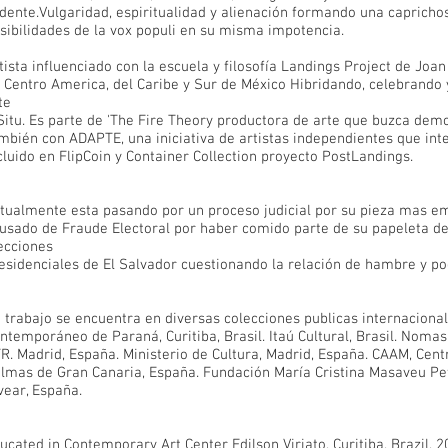
idente.Vulgaridad, espiritualidad y alienación formando una capricho
sibilidades de la vox populi en su misma impotencia.
tista influenciado con la escuela y filosofía Landings Project de Joa
 Centro America, del Caribe y Sur de México Hibridando, celebrando 
te
Situ. Es parte de 'The Fire Theory productora de arte que buzca dem
mbién con ADAPTE, una iniciativa de artistas independientes que int
cluido en FlipCoin y Container Collection proyecto PostLandings.
tualmente esta pasando por un proceso judicial por su pieza mas
usado de Fraude Electoral por haber comido parte de su papeleta de
ecciones
esidenciales de El Salvador cuestionando la relación de hambre y po
 trabajo se encuentra en diversas colecciones publicas internacion
ntemporáneo de Paraná, Curitiba, Brasil. Itaú Cultural, Brasil. Nomas
R. Madrid, España. Ministerio de Cultura, Madrid, España. CAAM, Cent
lmas de Gran Canaria, España. Fundación María Cristina Masaveu Pe
vear, España.
ucated in Contemporary Art Center Edilson Viriato, Curitiba, Brazil, 2