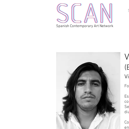
Spanish Contemporary Art Network
V
(
V
Fo
Es
co
Se
di
Co
en