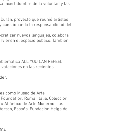
sa incertidumbre de la voluntad y las
n Durán, proyecto que reunió artistas
y cuestionando la responsabilidad del
ocratizar nuevos lenguajes, colabora
ervienen el espacio publico. También
 emblematica ALL YOU CAN REFEEL
 votaciones en las recientes
der.
ales como Museo de Arte
 Foundation, Roma, Italia. Colección
ro Atlántico de Arte Moderno, Las
terson, España. Fundación Helga de
004.