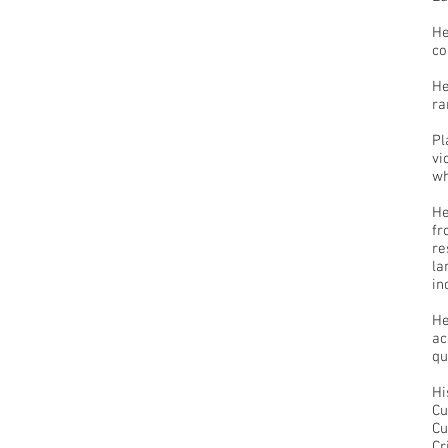
He
co
He
ra
Pl
vi
wh
He
fr
re
la
in
He
ac
qu
Hi
Cu
Cu
Cr