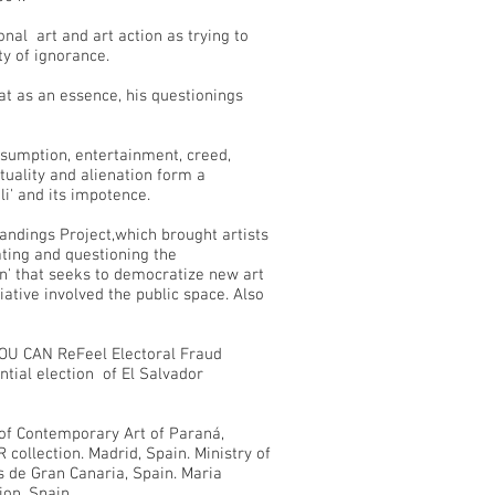
onal art and art action as trying to
y of ignorance.
at as an essence, his questionings
nsumption, entertainment, creed,
ituality and alienation form a
li' and its impotence.
Landings Project,which brought artists
ting and questioning the
tion' that seeks to democratize new art
ative involved the public space. Also
YOU CAN ReFeel Electoral Fraud
ntial election of El Salvador
 of Contemporary Art of Paraná,
R collection. Madrid, Spain. Ministry of
s de Gran Canaria, Spain. Maria
on, Spain.