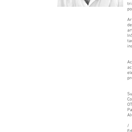
tr
po
Ar
de
ar
In
ta
in
Ac
ac
el
pr
Su
Co
OT
Pa
Al
/
Ed