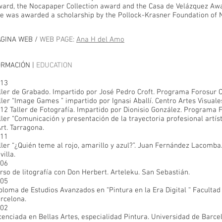
ard, the Nocapaper Collection award and the Casa de Velázquez Awa
e was awarded a scholarship by the Pollock-Krasner Foundation of N
GINA WEB /
WEB PAGE:
Ana H del Amo
RMACIÓN |
EDUCATION
13
ller de Grabado. Impartido por José Pedro Croft. Programa Forosur 
ller “Image Games ” impartido por Ignasi Aballí. Centro Artes Visuale
12 Taller de Fotografía. Impartido por Dionisio González. Programa 
ller “Comunicación y presentación de la trayectoria profesional artí
Art. Tarragona.
11
ller “¿Quién teme al rojo, amarillo y azul?”. Juan Fernández Lacomb
villa.
06
rso de litografía con Don Herbert. Arteleku. San Sebastián.
05
ploma de Estudios Avanzados en “Pintura en la Era Digital “ Facultad
rcelona.
02
cenciada en Bellas Artes, especialidad Pintura. Universidad de Barce