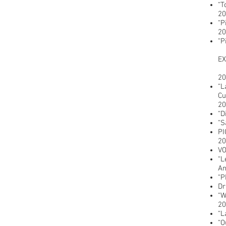
“T
20
“P
20
“P
EX
20
“L
Cu
20
“D
“S
PI
20
VO
“L
An
“P
Dr
“W
20
“L
“O