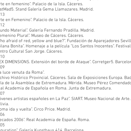
rte en femenino”. Palacio de la Isla. Cáceres.
stMad5. Stand Galería Gema Llamazares. Madrid.
13
rte en Femenino”. Palacio de la Isla. Cáceres.
12
undo Material”. Galería Fernando Pradilla. Madrid.
emenino Plural”. Museo de Cáceres. Cáceres.
ho afraid of red, yellow and blue?”. Fundación de Aparejadores Sevill
ilana Bonita”. Homenaje a la película “Los Santos Inocentes”. Festiva
ntro Cultural San Jorge. Cáceres.
10
EX DIMENSIONS. Extensión del borde de Ataque”. Corretger5. Barcelo
09
a luce venuta da Roma”.
chivo Histórico Provincial. Cáceres. Sala de Exposiciones Europa. Bad
la de la Asamblea de Extremadura. Mérida. Museo Pérez Comendado
al Academia de Española en Roma. Junta de Extremadura.
07
óvenes artistas españoles en La Paz”. SIART. Museo Nacional de Arte
livia.
oma ida y vuelta”. Circo Price. Madrid.
06
ecados 2006”. Real Academia de España. Roma.
05
iguration”. Galería Kunsthaus 414. Barcelona.