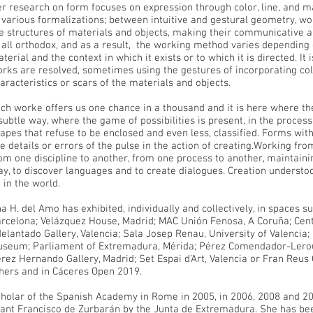
r research on form focuses on expression through color, line, and mat
 various formalizations; between intuitive and gestural geometry, wo
e structures of materials and objects, making their communicative ab
 all orthodox, and as a result, the working method varies depending 
terial and the context in which it exists or to which it is directed. It
rks are resolved, sometimes using the gestures of incorporating col
aracteristics or scars of the materials and objects.
ch worke offers us one chance in a thousand and it is here where the 
subtle way, where the game of possibilities is present, in the proces
apes that refuse to be enclosed and even less, classified. Forms wi
e details or errors of the pulse in the action of creating.Working fr
om one discipline to another, from one process to another, maintainin
ay, to discover languages ​​and to create dialogues. Creation underst
 in the world.
a H. del Amo has exhibited, individually and collectively, in spaces s
rcelona; Velázquez House, Madrid; MAC Unión Fenosa, A Coruña; Cent
elantado Gallery, Valencia; Sala Josep Renau, University of Valencia;
seum; Parliament of Extremadura, Mérida; Pérez Comendador-Lerou
rez Hernando Gallery, Madrid; Set Espai d’Art, Valencia or Fran Reu
hers and in Cáceres Open 2019.
holar of the Spanish Academy in Rome in 2005, in 2006, 2008 and 20
ant Francisco de Zurbarán by the Junta de Extremadura. She has be