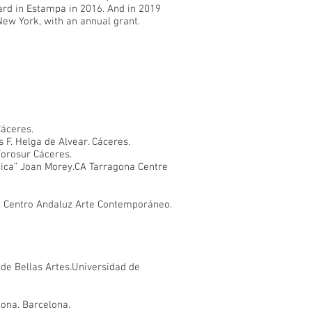
rd in Estampa in 2016. And in 2019
ew York, with an annual grant.
Cáceres.
s F. Helga de Alvear. Cáceres.
Forosur Cáceres.
stica” Joan Morey.CA Tarragona Centre
a. Centro Andaluz Arte Contemporáneo.
 de Bellas Artes.Universidad de
lona. Barcelona.