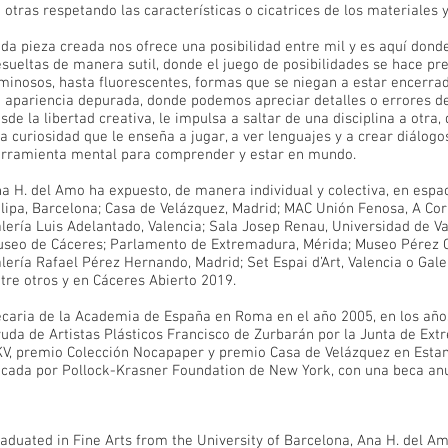
 otras respetando las características o cicatrices de los materiales y
da pieza creada nos ofrece una posibilidad entre mil y es aquí dond
sueltas de manera sutil, donde el juego de posibilidades se hace pre
minosos, hasta fluorescentes, formas que se niegan a estar encerra
 apariencia depurada, donde podemos apreciar detalles o errores del
sde la libertad creativa, le impulsa a saltar de una disciplina a otra
a curiosidad que le enseña a jugar, a ver lenguajes y a crear diálog
rramienta mental para comprender y estar en mundo.
a H. del Amo ha expuesto, de manera individual y colectiva, en espa
lipa, Barcelona; Casa de Velázquez, Madrid; MAC Unión Fenosa, A Cor
lería Luis Adelantado, Valencia; Sala Josep Renau, Universidad de Va
seo de Cáceres; Parlamento de Extremadura, Mérida; Museo Pérez 
lería Rafael Pérez Hernando, Madrid; Set Espai d’Art, Valencia o Gal
tre otros y en Cáceres Abierto 2019.
caria de la Academia de España en Roma en el año 2005, en los años
uda de Artistas Plásticos Francisco de Zurbarán por la Junta de Ex
V, premio Colección Nocapaper y premio Casa de Velázquez en Estam
cada por Pollock-Krasner Foundation de New York, con una beca anu
aduated in Fine Arts from the University of Barcelona, ​​Ana H. del A