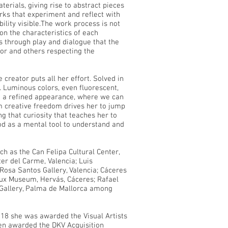
erials, giving rise to abstract pieces
rks that experiment and reflect with
ility visible.The work process is not
on the characteristics of each
 is through play and dialogue that the
or and others respecting the
creator puts all her effort. Solved in
s. Luminous colors, even fluorescent,
th a refined appearance, where we can
om creative freedom drives her to jump
g that curiosity that teaches her to
ood as a mental tool to understand and
uch as the Can Felipa Cultural Center,
er del Carme, Valencia; Luis
 Rosa Santos Gallery, Valencia; Cáceres
x Museum, Hervás, Cáceres; Rafael
s Gallery, Palma de Mallorca among
18 she was awarded the Visual Artists
en awarded the DKV Acquisition