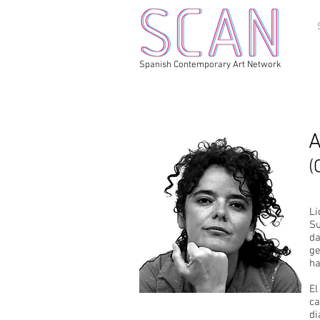
Spanish Contemporary Art Network
A
(
Li
Su
da
ge
ha
El
ca
di