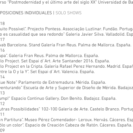
rso “Postmodernidad y el último arte del siglo XX” Universidad de Ba
POSICIONES INDIVIDUALES |
SOLO SHOWS
18
uito Possível”. Projecto Pontess. Associação Luzlinar. Fundão. Portug
o es casualidad que sea redondo” Galeria Javier Silva. Valladolid. Es
17
ab Barcelona. Stand Galería Fran Reus. Palma de Mallorca. España.
16
upa”. Galeria Fran Reus. Palma de Mallorca. España.
lo Project. Set Espai d´Art. Arte Santander 2016. España.
lo Project en la Cripta. Galería Rafael Perez Hernando. Madrid. Espa
ntre la O y la Y”. Set Espai d´Art. Valencia. España.
14
lue Note” Parlamento de Extremadura. Mérida. España.
venturando” Escuela de Arte y Superior de Diseño de Mérida. Badajoz
13
ump!“ Espacio Continuo Gallery. Don Benito. Badajoz. España.
12
utras Possibilidades” 102-100 Galería de Arte. Castelo Branco. Portug
11
in Partitura”. Museo Pérez Comendador- Leroux. Hervás. Cáceres. Es
ólo un color”. Espacio de Creación Cabeza de Ratón. Cáceres. España.
09