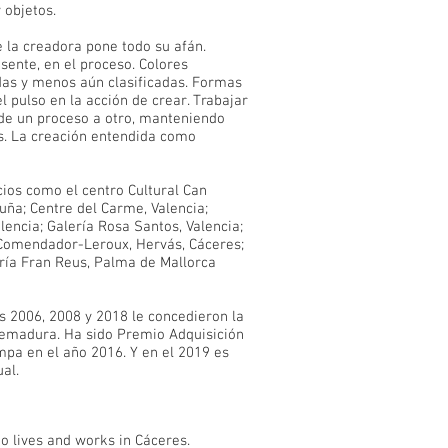
 objetos.
e la creadora pone todo su afán.
sente, en el proceso. Colores
das y menos aún clasificadas. Formas
 pulso en la acción de crear. Trabajar
, de un proceso a otro, manteniendo
os. La creación entendida como
cios como el centro Cultural Can
uña; Centre del Carme, Valencia;
lencia; Galería Rosa Santos, Valencia;
Comendador-Leroux, Hervás, Cáceres;
ería Fran Reus, Palma de Mallorca
 2006, 2008 y 2018 le concedieron la
tremadura. Ha sido Premio Adquisición
pa en el año 2016. Y en el 2019 es
al.
mo lives and works in Cáceres.