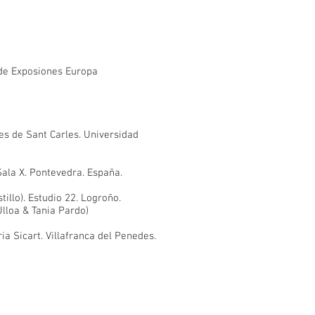
 de Exposiones Europa
es de Sant Carles. Universidad
Sala X. Pontevedra. España.
llo). Estudio 22. Logroño.
lloa & Tania Pardo)
a Sicart. Villafranca del Penedes.