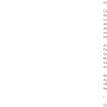
en
Ca
Re
lu
de
de
es
he
An
Fe
Ga
Mu
Ga
en
Be
Ay
DK
be
|
Gr