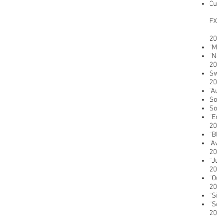
Cu
EX
20
“M
“N
20
Sw
20
“A
So
So
“E
20
“B
“A
20
“J
20
“O
20
“S
“S
20