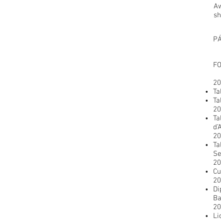
Aw
sh
PÁ
FO
20
Ta
Ta
20
Ta
d’
20
Ta
Se
20
Cu
20
Di
Ba
20
Li