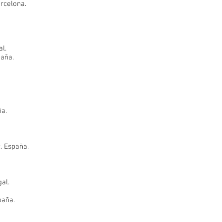
rcelona.
al.
paña.
ña.
. España.
al.
paña.