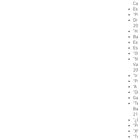
Ca
Es
“P
Dr
20
“H
Ba
Es
Es
“O
“5
Va
20
“I
“P
“A
“D
Ga
“T
Ba
21
“¿
“P
“X
“T