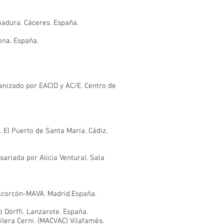
madura. Cáceres. España.
ona. España.
ganizado por EACID y AC/E. Centro de
 El Puerto de Santa María. Cádiz.
ariada por Alicia Ventura). Sala
Alcorcón-MAVA. Madrid.España.
Dörffi. Lanzarote. España.
lera Cerni. (MACVAC) Vilafamés.