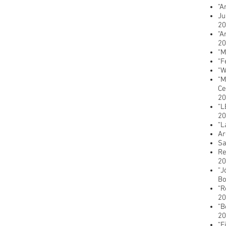
“A
Ju
20
“A
20
“M
“F
“W
“M
Ce
20
“L
20
“L
Ar
Sa
Re
20
“J
Bo
“R
20
“B
20
“F