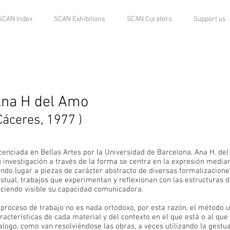
SCAN Index
SCAN Exhibitions
SCAN Curators
Support us
na H del Amo
Cáceres, 1977 )
cenciada en Bellas Artes por la Universidad de Barcelona, Ana H. del
 investigación a través de la forma se centra en la expresión mediante
ndo lugar a piezas de carácter abstracto de diversas formalizaciones;
stual, trabajos que experimentan y reflexionan con las estructuras d
ciendo visible su capacidad comunicadora.
 proceso de trabajo no es nada ortodoxo, por esta razón, el método u
racterísticas de cada material y del contexto en el que está o al que v
alogo, como van resolviéndose las obras, a veces utilizando la gestua