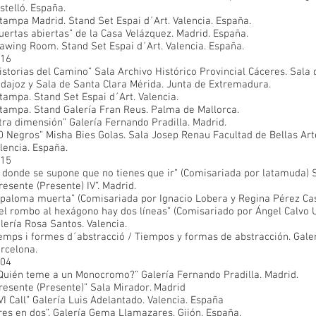
stelló. España.
tampa Madrid. Stand Set Espai d´Art. Valencia. España.
uertas abiertas” de la Casa Velázquez. Madrid. España.
awing Room. Stand Set Espai d´Art. Valencia. España.
16
istorias del Camino” Sala Archivo Histórico Provincial Cáceres. Sala
dajoz y Sala de Santa Clara Mérida. Junta de Extremadura.
tampa. Stand Set Espai d´Art. Valencia.
tampa. Stand Galería Fran Reus. Palma de Mallorca.
tra dimensión” Galería Fernando Pradilla. Madrid.
0 Negros” Misha Bies Golas. Sala Josep Renau Facultad de Bellas Art
lencia. España.
15
r donde se supone que no tienes que ir” (Comisariada por latamuda) 
resente (Presente) IV”. Madrid.
 paloma muerta” (Comisariada por Ignacio Lobera y Regina Pérez Casti
el rombo al hexágono hay dos líneas” (Comisariado por Ángel Calvo U
lería Rosa Santos. Valencia.
emps i formes d´abstracció / Tiempos y formas de abstracción. Galeri
rcelona.
04
Quién teme a un Monocromo?” Galería Fernando Pradilla. Madrid.
resente (Presente)” Sala Mirador. Madrid
VI Call” Galería Luis Adelantado. Valencia. España
res en dos”. Galería Gema Llamazares. Gijón. España.