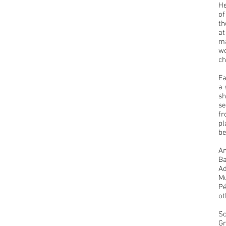
He
of
th
at
ma
wo
ch
Ea
a 
sh
se
fr
pl
be
An
Ba
Ad
Mu
Pé
ot
Sc
Gr