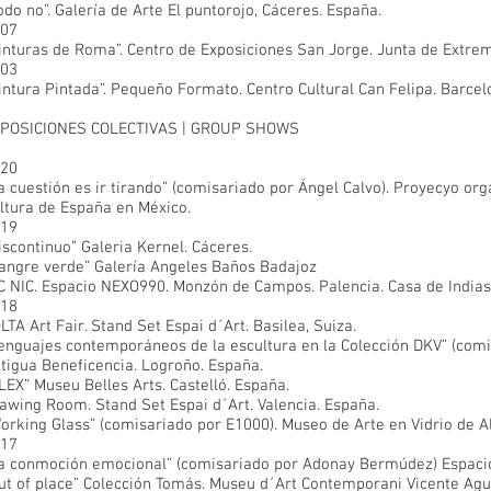
odo no”. Galería de Arte El puntorojo, Cáceres. España.
07
inturas de Roma”. Centro de Exposiciones San Jorge. Junta de Extre
03
intura Pintada”. Pequeño Formato. Centro Cultural Can Felipa. Barcel
POSICIONES COLECTIVAS | GROUP SHOWS
20
a cuestión es ir tirando” (comisariado por Ángel Calvo). Proyecyo or
ltura de España en México.
19
iscontinuo” Galeria Kernel. Cáceres.
angre verde” Galería Angeles Baños Badajoz
C NIC. Espacio NEXO990. Monzón de Campos. Palencia. Casa de Indias.
18
LTA Art Fair. Stand Set Espai d´Art. Basilea, Suiza.
enguajes contemporáneos de la escultura en la Colección DKV” (comis
tigua Beneficencia. Logroño. España.
LEX” Museu Belles Arts. Castelló. España.
awing Room. Stand Set Espai d´Art. Valencia. España.
orking Glass” (comisariado por E1000). Museo de Arte en Vidrio de 
17
a conmoción emocional” (comisariado por Adonay Bermúdez) Espacio 
ut of place” Colección Tomás. Museu d´Art Contemporani Vicente Agui