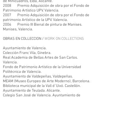
de Minicuadros, Elda, Alicante.
2008 Premio Adquisición de obra por el Fondo de
Patrimonio Artístico UPV. Valencia.
2007 Premio Adquisición de obra por el Fondo de
patrimonio Artístico de la UPV. Valencia.
2006 Premio III Bienal de pintura de Manises.
Manises, Valencia.
OBRAS EN COLLECCION /
WORK ON COLLECTIONS
Ayuntamiento de Valencia.
Colección Franc Vila, Ginebra.
Real Academia de Bellas Artes de San Carlos.
Valencia.
Fondo de Patrimonio Artístico de la Universidad
Politécnica de Valencia.
Ayuntamiento de Valdepeñas, Valdepeñas.
MEAM (Museo Europeo de Arte Moderno), Barcelona.
Biblioteca municipal de la Vall d´Uixó. Castellón.
Ayuntamiento de Teulada. Alicante.
Colegio San José de Valencia. Ayuntamiento de
Manises. Valencia.
PUBLICACIONES /
PUBLICATIONS ((SELECCION)
PAREDES, T., “La magia de la pintura”, en el
suplemento Dinero, Diario la Vanguardia, Barcelona,
Diciembre, 2013.