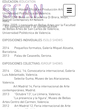
EDUCACION /
EDUCATION
2010-2011
Máster Oficial en Producción Artística,
Universidad Politécnica de Valencia.
2007-2008
Beca en la Academia Di Brera, Milan,
Spanish Contemporary Art Network
Italia.
2004-2009
Licenciado en Bellas Artes por la Facultad
En construcción / In construction
de Bellas Artes de San Carlos de Valencia,
Universidad Politécnica de Valencia
.
EXPOSICIONES INDIVIDUALES /
SOLO SHOWS
2014 Pequeños formatos, Galería Miquel Alzueta,
Barcelona.
2013 Palau de Casavells, Gerona.
EXPOSICIONES COLECTIVAS /
GROUP SHOWS
2014 CALL´14, Convocatoria internacional, Galería
Luis Adelantado, Valencia.
Selecta-Suma, Museo de las Atarazanas,
Valencia.
Art Madrid 14, Feria internacional de Arte
contemporáneo, Madrid.
2013 “Octubre’13”, La Llimera, Valencia.
“La presencia y la figura”, Museo de Bellas
Artes Centro del Carmen, Valencia.
2012 Art Madrid 12, Feria internacional de Arte