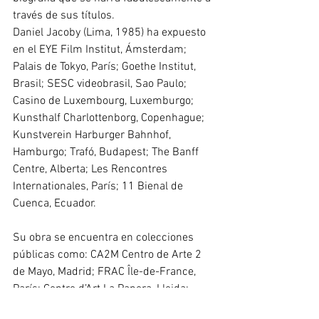
través de sus títulos.
Daniel Jacoby (Lima, 1985) ha expuesto 
en el EYE Film Institut, Ámsterdam; 
Palais de Tokyo, París; Goethe Institut, 
Brasil; SESC videobrasil, Sao Paulo; 
Casino de Luxembourg, Luxemburgo; 
Kunsthalf Charlottenborg, Copenhague; 
Kunstverein Harburger Bahnhof, 
Hamburgo; Trafó, Budapest; The Banff 
Centre, Alberta; Les Rencontres 
Internationales, París; 11 Bienal de 
Cuenca, Ecuador.
Su obra se encuentra en colecciones 
públicas como: CA2M Centro de Arte 2 
de Mayo, Madrid; FRAC Île-de-France, 
París; Centre d’Art La Panera, Lleida; 
Fundación Cajasol, Sevilla, entre otras.