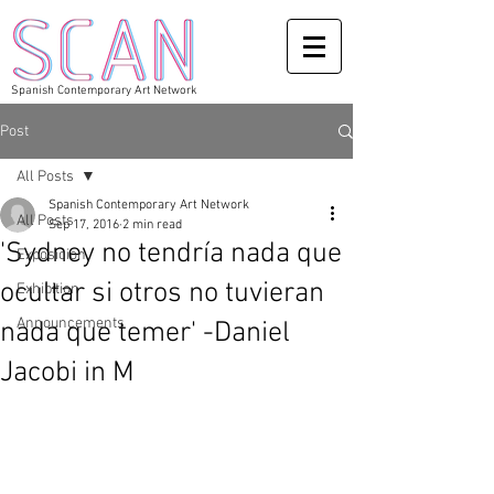
Spanish Contemporary Art Network
Post
All Posts
Spanish Contemporary Art Network
All Posts
Sep 17, 2016
2 min read
'Sydney no tendría nada que
Exposicion
ocultar si otros no tuvieran
Exhibition
Announcements
nada que temer' -Daniel
Jacobi in M