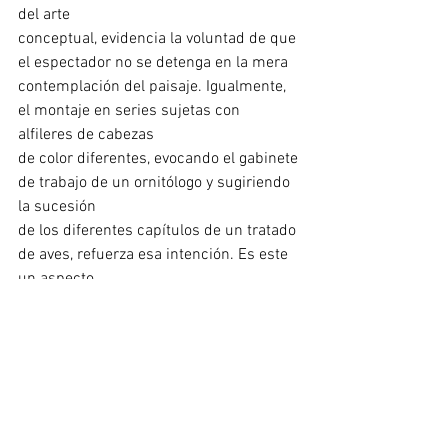
del arte
conceptual, evidencia la voluntad de que 
el espectador no se detenga en la mera
contemplación del paisaje. Igualmente, 
el montaje en series sujetas con 
alfileres de cabezas
de color diferentes, evocando el gabinete 
de trabajo de un ornitólogo y sugiriendo 
la sucesión
de los diferentes capítulos de un tratado 
de aves, refuerza esa intención. Es este 
un aspecto
crucial y, como apunta Sema D´Acosta 
en su texto, está al mismo nivel de 
lectura que la
narración que componen las propias 
imágenes.