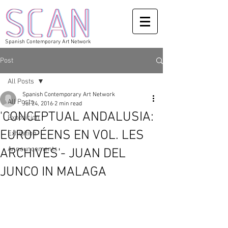
Spanish Contemporary Art Network
Post
All Posts
Spanish Contemporary Art Network
All Posts
Jul 24, 2016
2 min read
'CONCEPTUAL ANDALUSIA:
Exposicion
EUROPÉENS EN VOL. LES
Exhibition
Announcements
ARCHIVES'- JUAN DEL
JUNCO IN MALAGA