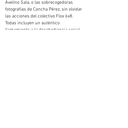
Avelino Sala, o las sobrecogedoras 
fotografías de Concha Pérez, sin olvidar 
las acciones del colectivo Flox 6x8. 
Todas incluyen un auténtico 
llamamiento a la desobediencia social. 
La exposición Por el Buen Camino. 10 
artistas, 20 obras y una acción flamenco 
social, debe ser entendida como un 
paseo catártico, como un dejarse 
golpear para salir siendo diferentes de 
las salas, de la galería reconvertida en 
laboratorio social. Diferentes en el mirar 
y en el ser. Más ciudadanos, más 
amantes del arte, más coleccionistas, 
más sociedad bien intencionada.
Salud.
Obra de Andrés Senra 