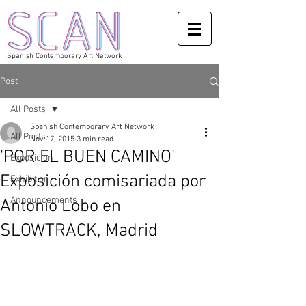
Spanish Contemporary Art Network
Post
All Posts
Spanish Contemporary Art Network
All Posts
Nov 17, 2015
3 min read
'POR EL BUEN CAMINO'
Exposicion
Exposición comisariada por
Exhibition
Announcements
Antonio Lobo en
SLOWTRACK, Madrid