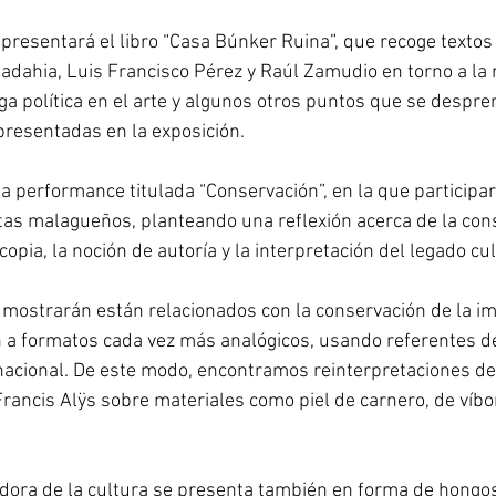
 presentará el libro “Casa Búnker Ruina”, que recoge textos 
dahia, Luis Francisco Pérez y Raúl Zamudio en torno a la r
arga política en el arte y algunos otros puntos que se despre
presentadas en la exposición. 
la performance titulada “Conservación”, en la que participa
tas malagueños, planteando una reflexión acerca de la cons
copia, la noción de autoría y la interpretación del legado cul
 mostrarán están relacionados con la conservación de la ima
n a formatos cada vez más analógicos, usando referentes de
acional. De este modo, encontramos reinterpretaciones de 
Francis Alÿs sobre materiales como piel de carnero, de víbo
dora de la cultura se presenta también en forma de hongos