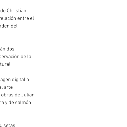
de Christian 
elación entre el 
nden del 
rán dos 
ervación de la 
tural. 
gen digital a 
l arte 
obras de Julian 
ra y de salmón 
, setas 