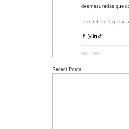
desmesuradas que ocup
#exhibition
#exposici
Recent Posts