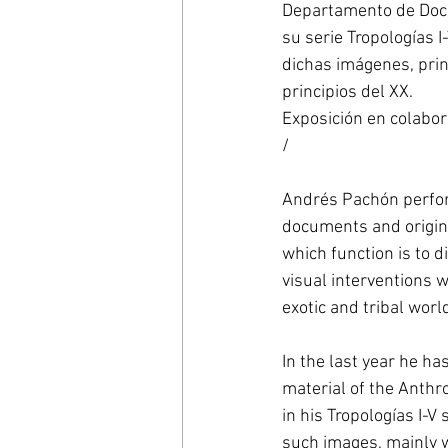
Departamento de Docu
su serie Tropologías 
dichas imágenes, prin
principios del XX. 
Exposición en colabor
/ 
Andrés Pachón perfor
documents and origina
which function is to d
visual interventions 
exotic and tribal world
In the last year he ha
material of the Anth
in his Tropologías I-
such images, mainly w