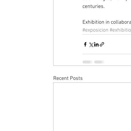
centuries. 
Exhibition in collabor
#exposicion
#exhibiti
Recent Posts