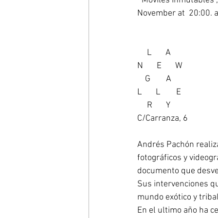
'“Móviles Inmutables”
November at  20:00. a
     L       A 
N       E       W 
    G        A 
L       L        E 
     R       Y 
C/Carranza, 6 
Andrés Pachón realiz
fotográficos y videog
documento que desvela
Sus intervenciones qu
mundo exótico y tribal
En el ultimo año ha ce