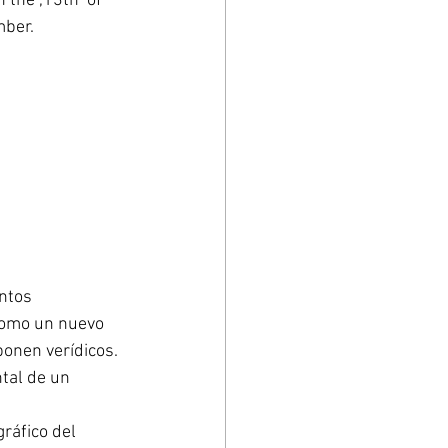
the ,13th  of 
ber. 
ntos 
como un nuevo 
onen verídicos. 
tal de un 
ráfico del 