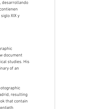
 desarrollando 
 contienen 
siglo XIX y 
raphic 
new document 
cal studies. His 
nary of an 
hotographic 
rid, resulting 
ok that contain 
entieth 