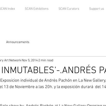
SCAN Index
SCAN Exhibitions
SCAN Curators
Support us
Announcements
ry Art Network
Nov 5, 2014
2 min read
 INMUTABLES'-.ANDRÉS 
,Exposicion individual de Andrés Pachón en La New Gallery,
el 13 de Noviembre a las 20h. y la exposición durará  del 1