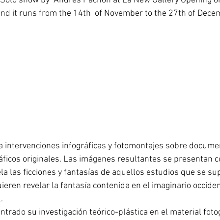
,Solo show by  Andrés Pachón at La New Gallery Opening on 
nd it runs from the 14th  of November to the 27th of Decem
a intervenciones infográficas y fotomontajes sobre docume
ráficos originales. Las imágenes resultantes se presentan 
 las ficciones y fantasías de aquellos estudios que se sup
ieren revelar la fantasía contenida en el imaginario occiden
. 
ntrado su investigación teórico-plástica en el material fotog