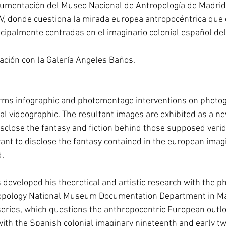
mentación del Museo Nacional de Antropología de Madrid,
I-V, donde cuestiona la mirada europea antropocéntrica que
cipalmente centradas en el imaginario colonial español del 
ación con la Galería Angeles Baños. 
ms infographic and photomontage interventions on photog
l videographic. The resultant images are exhibited as a 
isclose the fantasy and fiction behind those supposed veridi
want to disclose the fantasy contained in the european imagi
. 
s developed his theoretical and artistic research with the p
ropology National Museum Documentation Department in Mad
V series, which questions the anthropocentric European outlo
ith the Spanish colonial imaginary nineteenth and early tw